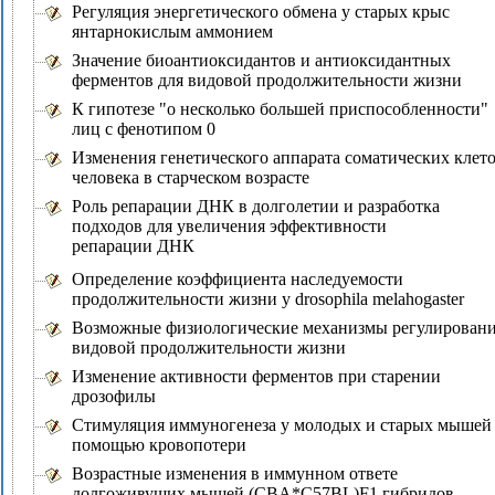
Регуляция энергетического обмена у старых крыс
янтарнокислым аммонием
Значение биоантиоксидантов и антиоксидантных
ферментов для видовой продолжительности жизни
К гипотезе "о несколько большей приспособленности"
лиц с фенотипом 0
Изменения генетического аппарата соматических клет
человека в старческом возрасте
Роль репарации ДНК в долголетии и разработка
подходов для увеличения эффективности
репарации ДНК
Определение коэффициента наследуемости
продолжительности жизни у drosophila melahogaster
Возможные физиологические механизмы регулирован
видовой продолжительности жизни
Изменение активности ферментов при старении
дрозофилы
Стимуляция иммуногенеза у молодых и старых мышей
помощью кровопотери
Возрастные изменения в иммунном ответе
долгоживущих мышей (CBA*C57BL)F1 гибридов