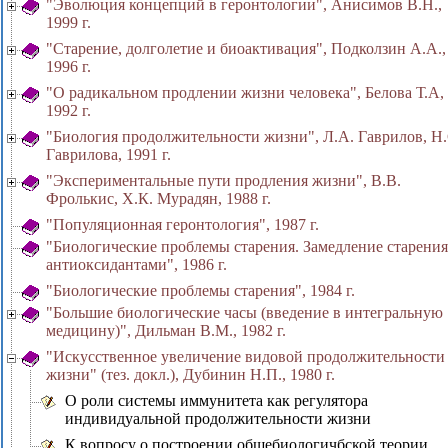
"Эволюция концепций в геронтологии", Анисимов В.Н.,
1999 г.
"Старение, долголетие и биоактивация", Подколзин А.А.,
1996 г.
"О радикальном продлении жизни человека", Белова Т.А,
1992 г.
"Биология продолжительности жизни", Л.А. Гаврилов, Н.
Гаврилова, 1991 г.
"Экспериментальные пути продления жизни", В.В.
Фролькис, X.К. Мурадян, 1988 г.
"Популяционная геронтология", 1987 г.
"Биологические проблемы старения. Замедление старения
антиоксидантами", 1986 г.
"Биологические проблемы старения", 1984 г.
"Большие биологические часы (введение в интегральную
медицину)", Дильман В.М., 1982 г.
"Искусственное увеличение видовой продолжительности
жизни" (тез. докл.), Дубинин Н.П., 1980 г.
О роли системы иммунитета как регулятора
индивидуальной продолжительности жизни
К вопросу о построении общебиологичбской теории