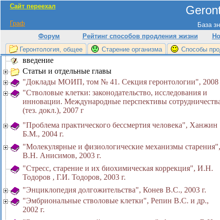
Сайт переехал
Geront
Граф
База зн
Форум
Рейтинг способов продления жизни
Но
Геронтология, общее
Старение организма
Способы про
введение
Статьи и отдельные главы
"Доклады МОИП, том № 41. Секция геронтологии", 2008 
"Стволовые клетки: законодательство, исследования и
инновации. Международные перспективы сотрудничеств
(тез. докл.), 2007 г
"Проблема практического бессмертия человека", Ханжин
Б.М., 2004 г.
"Молекулярные и физиологические механизмы старения"
В.Н. Анисимов, 2003 г.
"Стресс, старение и их биохимическая коррекция", И.Н.
Тодоров , Г.И. Тодоров, 2003 г.
"Энциклопедия долгожительства", Конев В.С., 2003 г.
"Эмбриональные стволовые клетки", Репин В.С. и др.,
2002 г.