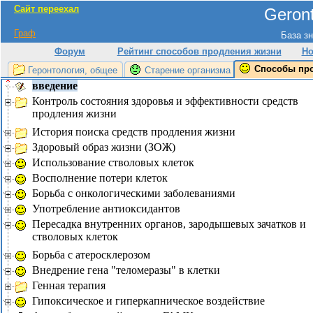
Сайт переехал
Geront
Граф
База зн
Форум
Рейтинг способов продления жизни
Но
Способы пр
Геронтология, общее
Старение организма
введение
Контроль состояния здоровья и эффективности средств
продления жизни
История поиска средств продления жизни
Здоровый образ жизни (ЗОЖ)
Использование стволовых клеток
Восполнение потери клеток
Борьба с онкологическими заболеваниями
Употребление антиоксидантов
Пересадка внутренних органов, зародышевых зачатков и
стволовых клеток
Борьба с атеросклерозом
Внедрение гена "теломеразы" в клетки
Генная терапия
Гипоксическое и гиперкапническое воздействие