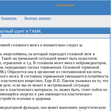
Без рекламы
Указатель
Экспорт, импорт
атный шунт и ГАМК
К
имией головного мозга и внимательно следил за
.
ь энергообмена, на который переходит головной мозг в
 Такой экстремальной ситуацией может быть недостаток
, отравление и т.д. В головном мозге много нейромедиаторов,
ров, передающих сигнал торможения. Основной тормозной
К). Образуется она в организме из глютаминовой кислоты.
вного мозга. В состоянии торможения уменьшается потребность
, пластических веществах. Еще И.П. Павлов указывал на то, что
 деле, если мы не может в экстремальной ситуации
и и пластического материала, то, может быть, стоит пойти по
 имеющейся энергии и уже имеющегося пластического
стройств психики и здоровья.
омедиаторной функции, она может выполнять энергетическую