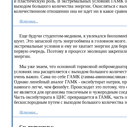
и пластическую роль. В экстремальных условиях ГАМК ок
выходом большого количества энергии. Окисляться с вых
количественном отношении она не идет ни в какое срав
Источник...
Еще будучи студентом-медиком, я увлекался биохимие
шунт. Это запасной путь энергообмена в головном мозге. 
экстремальные условия и ему не хватает энергии для бор
первую очередь. Поэтому в процессе эволюции закрепил
энергии.
Мы уже знаем, что основной тормозной нейромедиатор
условиях она расщепляется с выходом большого количест
очень важно. Сама по себе ГAMК (гамма-аминомасляная к
Однако линейный аналог ГАМК - оксибутират натрия, про
намного легче, чем фенибут. Происходит это потому, что
не является для организма токсичным и чужеродным сое
Часть оксибутирата в ЦНС превращается в ГАМК, часть о
бескислородным путем с выходом большого количества э
Источник...
См. подраздел
ы: