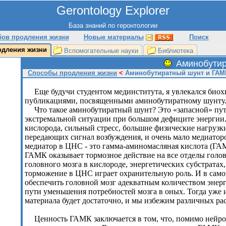
Gerontology Explorer
База знаний по геронтологии
бов продления жизни
Новые материалы
Поиск
одления жизни
Вспомогательные науки
Библиотека
Аминобутир
Способы продления жизни
<
Аминобутиратный шунт и ГАМ
Еще будучи студентом мединститута, я увлекался биох
публикациями, посвященными аминобутиратному шунту
Что такое аминобутиратный шунт? Это «запасной» пут
экстремальной ситуации при большом дефиците энергии.
кислорода, сильный стресс, большие физические нагрузки
передающих сигнал возбуждения, и очень мало медиато
медиатор в ЦНС - это гамма-аминомасляная кислота (ГАМ
ГАМК оказывает тормозное действие на все отделы голо
головного мозга в кислороде, энергетических субстратах
торможение в ЦНС играет охранительную роль. И в самом
обеспечить головной мозг адекватным количеством энерги
пути уменьшения потребностей мозга в оных. Тогда уже
материала будет достаточно, и мы избежим различных рас
Ценность ГАМК заключается в том, что, помимо нейр