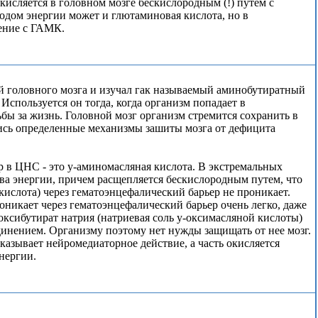
исляется в головном мозге бескислородным (!) путем с
одом энергии может и глютаминовая кислота, но в
нение с ГАМК.
й головного мозга и изучал гак называемый аминобутиратный
Используется он тогда, когда организм попадает в
ьбы за жизнь. Головной мозг организм стремится сохранить в
ись определенные механизмы зашиты мозга от дефицита
 в ЦНС - это у-аминомасляная кислота. В экстремальных
ва энергии, причем расщепляется бескислородным путем, что
ислота) через гематоэнцефалический барьер не проникает.
никает через гематоэнцефалический барьер очень легко, даже
 оксибутират натрия (натриевая соль у-оксимасляной кислоты)
динением. Организму поэтому нет нужды защищать от нее мозг.
казывает нейромедиаторное действие, а часть окисляется
нергии.