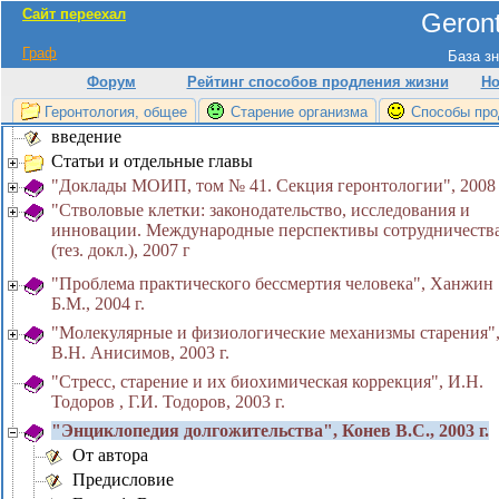
Сайт переехал
Geront
Граф
База зн
Форум
Рейтинг способов продления жизни
Но
Геронтология, общее
Старение организма
Способы про
введение
Статьи и отдельные главы
"Доклады МОИП, том № 41. Секция геронтологии", 2008 
"Стволовые клетки: законодательство, исследования и
инновации. Международные перспективы сотрудничеств
(тез. докл.), 2007 г
"Проблема практического бессмертия человека", Ханжин
Б.М., 2004 г.
"Молекулярные и физиологические механизмы старения"
В.Н. Анисимов, 2003 г.
"Стресс, старение и их биохимическая коррекция", И.Н.
Тодоров , Г.И. Тодоров, 2003 г.
"Энциклопедия долгожительства", Конев В.С., 2003 г.
От автора
Предисловие