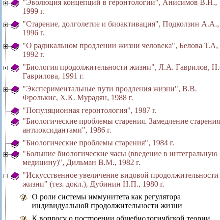
"Эволюция концепций в геронтологии", Анисимов В.Н.,
1999 г.
"Старение, долголетие и биоактивация", Подколзин А.А.,
1996 г.
"О радикальном продлении жизни человека", Белова Т.А,
1992 г.
"Биология продолжительности жизни", Л.А. Гаврилов, Н.
Гаврилова, 1991 г.
"Экспериментальные пути продления жизни", В.В.
Фролькис, X.К. Мурадян, 1988 г.
"Популяционная геронтология", 1987 г.
"Биологические проблемы старения. Замедление старения
антиоксидантами", 1986 г.
"Биологические проблемы старения", 1984 г.
"Большие биологические часы (введение в интегральную
медицину)", Дильман В.М., 1982 г.
"Искусственное увеличение видовой продолжительности
жизни" (тез. докл.), Дубинин Н.П., 1980 г.
О роли системы иммунитета как регулятора
индивидуальной продолжительности жизни
К вопросу о построении общебиологичбской теории