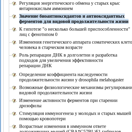
Регуляция энергетического обмена у старых крыс
янтарнокислым аммонием
Значение биоантиоксидантов и антиоксидантных
ферментов для видовой продолжительности жизни
К гипотезе "о несколько большей приспособленности"
лиц с фенотипом 0
Изменения генетического аппарата соматических клет
человека в старческом возрасте
Роль репарации ДНК в долголетии и разработка
подходов для увеличения эффективности
репарации ДНК
Определение коэффициента наследуемости
продолжительности жизни у drosophila melahogaster
Возможные физиологические механизмы регулирован
видовой продолжительности жизни
Изменение активности ферментов при старении
дрозофилы
Стимуляция иммуногенеза у молодых и старых мышей
помощью кровопотери
Возрастные изменения в иммунном ответе
долгоживущих мышей (CBA*C57BL)F1 гибридов