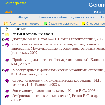
Сайт переехал
Geront
Граф
База зн
Форум
Рейтинг способов продления жизни
Но
Геронтология, общее
Старение организма
Способы про
введение
Статьи и отдельные главы
"Доклады МОИП, том № 41. Секция геронтологии", 2008 
"Стволовые клетки: законодательство, исследования и
инновации. Международные перспективы сотрудничеств
(тез. докл.), 2007 г
"Проблема практического бессмертия человека", Ханжин
Б.М., 2004 г.
"Молекулярные и физиологические механизмы старения"
В.Н. Анисимов, 2003 г.
"Стресс, старение и их биохимическая коррекция", И.Н.
Тодоров , Г.И. Тодоров, 2003 г.
"Энциклопедия долгожительства", Конев В.С., 2003 г.
"Эмбриональные стволовые клетки", Репин В.С. и др.,
2002 г.