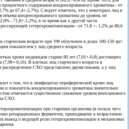
я процентного содержания конденсированного хроматина - от
-2,7% до 67,4+-2,7%). Следует отметить, что у некоторых лиц в
я объема конденсированного хроматина до уровня, не
0% - 71,8+-1,2%), в то время как у другой части
ессирующей гетерохроматинизации - от 71,8 +- 1,2% до 80,6
 старческом возрасте при УФ облучении в дозах 100-150 эрг/
щим показателем у лиц среднего возраста.
тках крови индивидов старше 80 лет (7,01+-0,8) достоверно
(7,98+-0,16). В клетках лиц старческого возраста в
м распределение СХО представлено двумя пиками, а у лиц
уют о том, что в лимфоцитах периферической крови лиц
ми и показатель конденсированного хроматина значительно
астом отмечается существенное снижение уровня внепланового
ты СХО.
етерохроматинизации при старении организма (в пользу чего
ванию репарационных ферментов, приводящему к возрастанию
ть вывод о ведущей роли гетерохроматинизации в механизмах
арения.