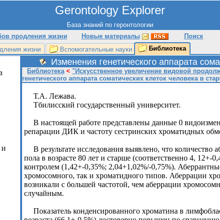
Gerontology Explorer
База знаний по геронтологии
бов продления жизни
Новые материалы
Поиск
Библиотека
дления жизни
Вспомогательные науки
Изменения генетического аппарата сома
Библиотека
<
"Искусственное увеличение видовой продолжите
а
генетического аппарата соматических клеток человека в ста
Т.А. Лежава.
Тбилисский государственный университет.
В настоящей работе представлены данные 0 видоизме
репарации ДИК и частоту сестринских хроматидных обмен
 и
В результате исследования выявлено, что количество 
пола в возрасте 80 лет и старше (соответственно 4, 12+-
контролем (1,42+-0,35%; 2,04+1,02%/-0,75%). Аберрантн
хромосомного, так и хроматидного типов. Аберрации хр
возникали с большей частотой, чем аберрации хромосомн
случайным.
Показатель конденсированного хроматина в лимфоблас
возраста (66,1+-0,5%) достоверно повышен по сравнению с