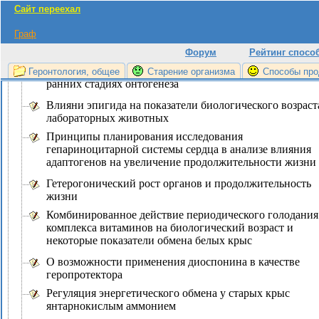
геронтологии
Сайт переехал
Метилирование днк и структура генома при старении
Граф
животных
Форум
Рейтинг спосо
Увеличение видовой продолжительности жизни
водоросли Coccomyxa путем поддержания клеток на
Геронтология, общее
Старение организма
Способы про
ранних стадиях онтогенеза
Влияни эпигида на показатели биологического возраст
лабораторных животных
Принципы планирования исследования
гепариноцитарной системы сердца в анализе влияния
адаптогенов на увеличение продолжительности жизни
Гетерогонический рост органов и продолжительность
жизни
Комбинированное действие периодического голодания
комплекса витаминов на биологический возраст и
некоторые показатели обмена белых крыс
О возможности применения диоспонина в качестве
геропротектора
Регуляция энергетического обмена у старых крыс
янтарнокислым аммонием