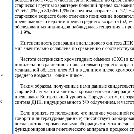
старческой группы характерен больший предел колебани
52,5+-2,0% до 80,66+-1,9% (в среднем возрасте - от 57,2+
старческом возрасте было отмечено понижение показател
превышающего верхний предел среднего возраста (52,5+-2,
обследованных индивидов наблюдалась тенденция к прогр
+- 1,9%.
Интенсивность репарации внепланового синтеза ДНК в
миг значительно ослаблена по сравнению с соответствую
Частота сестринских хроматидных обменов (СХО) в кле
понижена по сравнению с показателями среднего возраста 
медиальной области плеч А1 и в длинном плече хромосо
ия
среднего возраста - одним пиком.
Таким образом, полученные нами данные свидетельств
старше 80 лет частота клеток с хромосомными аберрация
превышают Контрольный уровень. Наряду с этим, с возр
 с
синтеза ДНК, индуцированного УФ облучением, и часто
Если принять то положение, что наличие усиленной г
говорят и литературные данные) способствует блокиро
числа клеток с хромосомными аберрациями, можно сдела
функционирования генетического аппарата в процессе ст