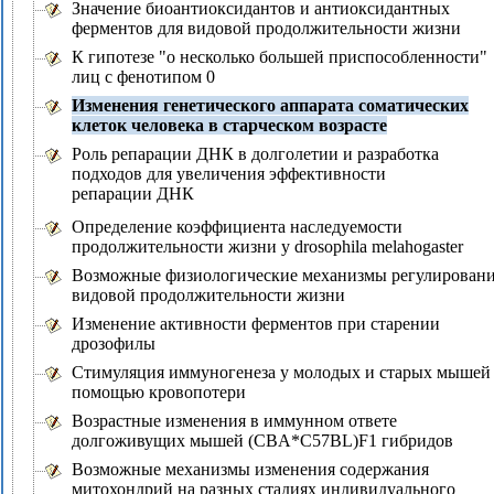
Значение биоантиоксидантов и антиоксидантных
ферментов для видовой продолжительности жизни
К гипотезе "о несколько большей приспособленности"
лиц с фенотипом 0
Изменения генетического аппарата соматических
клеток человека в старческом возрасте
Роль репарации ДНК в долголетии и разработка
подходов для увеличения эффективности
репарации ДНК
Определение коэффициента наследуемости
продолжительности жизни у drosophila melahogaster
Возможные физиологические механизмы регулирован
видовой продолжительности жизни
Изменение активности ферментов при старении
дрозофилы
Стимуляция иммуногенеза у молодых и старых мышей
помощью кровопотери
Возрастные изменения в иммунном ответе
долгоживущих мышей (CBA*C57BL)F1 гибридов
Возможные механизмы изменения содержания
митохондрий на разных стадиях индивидуального