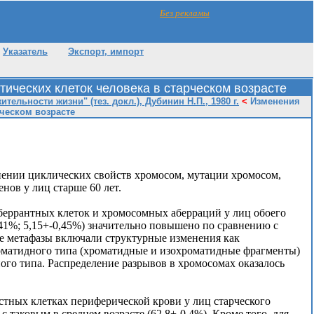
Без рекламы
Указатель
Экспорт, импорт
тических клеток человека в старческом возрасте
льности жизни" (тез. докл.), Дубинин Н.П., 1980 г.
<
Изменения
рческом возрасте
нении циклических свойств хромосом, мутации хромосом,
ов у лиц старше 60 лет.
аберрантных клеток и хромосомных аберраций у лиц обоего
0,41%; 5,15+-0,45%) значительно повышено по сравнению с
ые метафазы включали структурные изменения как
оматидного типа (хроматидные и изохроматидные фрагменты)
ого типа. Распределение разрывов в хромосомах оказалось
тных клетках периферической крови у лиц старческого
 таковым в среднем возрасте (62,8+-0,4%). Кроме того, для