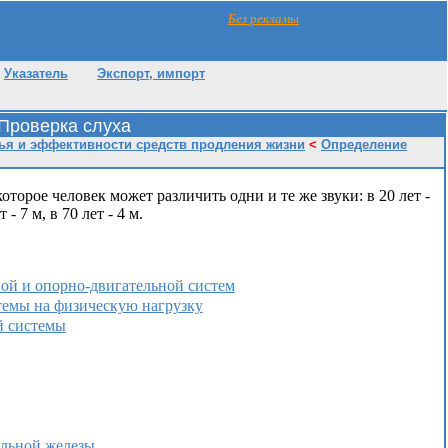
Без рекламы
Указатель
Экспорт, импорт
 Проверка слуха
ья и эффективности средств продления жизни
<
Определение
оторое человек может различить одни и те же звуки: в 20 лет -
т - 7 м, в 70 лет - 4 м.
ной и опорно-двигательной систем
стемы на физическую нагрузку
й системы
ельной железы