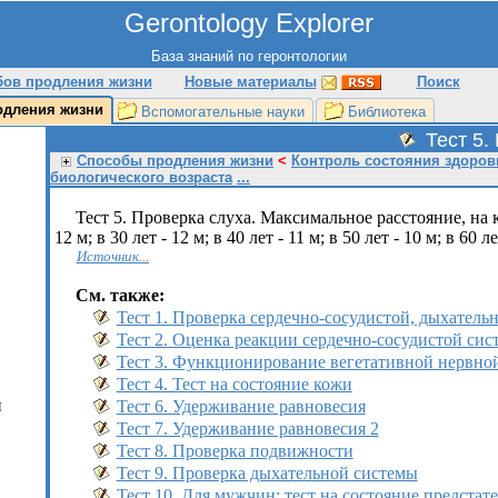
Gerontology Explorer
База знаний по геронтологии
бов продления жизни
Новые материалы
Поиск
одления жизни
Вспомогательные науки
Библиотека
Тест 5.
Способы продления жизни
<
Контроль состояния здоров
биологического возраста
...
Тест 5. Проверка слуха. Максимальное расстояние, на к
12 м; в 30 лет - 12 м; в 40 лет - 11 м; в 50 лет - 10 м; в 60 ле
Источник...
См. также:
Тест 1. Проверка сердечно-сосудистой, дыхатель
Тест 2. Оценка реакции сердечно-сосудистой си
Тест 3. Функционирование вегетативной нервно
Тест 4. Тест на состояние кожи
й
Тест 6. Удерживание равновесия
Тест 7. Удерживание равновесия 2
Тест 8. Проверка подвижности
Тест 9. Проверка дыхательной системы
Тест 10. Для мужчин: тест на состояние предстат