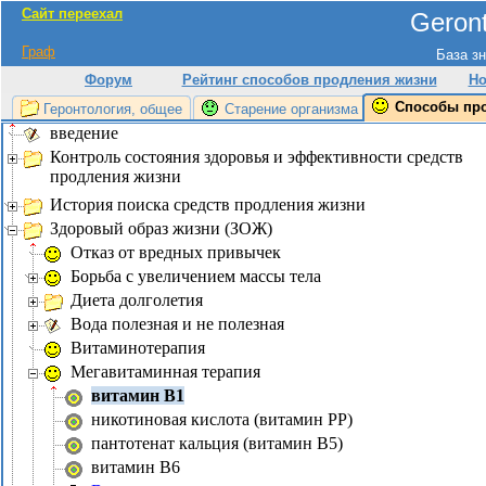
Сайт переехал
Geront
Граф
База зн
Форум
Рейтинг способов продления жизни
Но
Способы пр
Геронтология, общее
Старение организма
введение
Контроль состояния здоровья и эффективности средств
продления жизни
История поиска средств продления жизни
Здоровый образ жизни (ЗОЖ)
Отказ от вредных привычек
Борьба с увеличением массы тела
Диета долголетия
Вода полезная и не полезная
Витаминотерапия
Мегавитаминная терапия
витамин В1
никотиновая кислота (витамин PP)
пантотенат кальция (витамин В5)
витамин В6