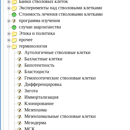
Банки стволовых клеток
Эксперименты над стволовыми клетками
Стоимость лечения стволовыми клетками
программа изучения
случаи шарлатанства
Этика и политика
прочее
терминология
Аутологичные стволовые клетки
Балластные клетки
Бипотентность
Бластоциста
Гемопоэтические стволовые клетки
Дифференцировка
Зигота
Иммортализация
Клонирование
Мезенхима
Мезенхимальные стволовые клетки
Мезодерма
МСК