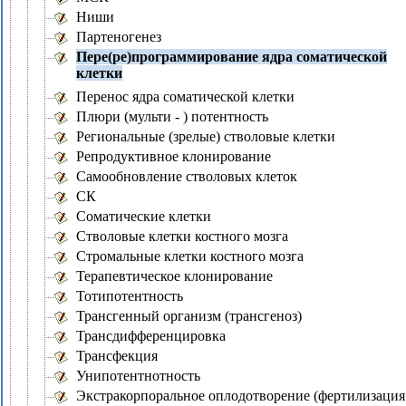
Ниши
Партеногенез
Пере(ре)программирование ядра соматической
клетки
Перенос ядра соматической клетки
Плюри (мульти - ) потентность
Региональные (зрелые) стволовые клетки
Репродуктивное клонирование
Самообновление стволовых клеток
СК
Соматические клетки
Стволовые клетки костного мозга
Стромальные клетки костного мозга
Терапевтическое клонирование
Тотипотентность
Трансгенный организм (трансгеноз)
Трансдифференцировка
Трансфекция
Унипотентнотность
Экстракорпоральное оплодотворение (фертилизация 