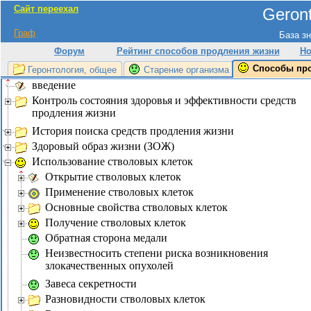
Сайт переехал
Geront
Граф
База зн
Форум
Рейтинг способов продления жизни
Но
Способы пр
Геронтология, общее
Старение организма
введение
Контроль состояния здоровья и эффективности средств
продления жизни
История поиска средств продления жизни
Здоровый образ жизни (ЗОЖ)
Использование стволовых клеток
Открытие стволовых клеток
Применение стволовых клеток
Основные свойства стволовых клеток
Получение стволовых клеток
Обратная сторона медали
Неизвестносить степени риска возникновения
злокачественных опухолей
Завеса секретности
Разновидности стволовых клеток