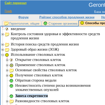
Сайт переехал
Geront
Граф
База зн
Форум
Рейтинг способов продления жизни
Но
Способы пр
Геронтология, общее
Старение организма
введение
Контроль состояния здоровья и эффективности средств
продления жизни
История поиска средств продления жизни
Здоровый образ жизни (ЗОЖ)
Использование стволовых клеток
Открытие стволовых клеток
Применение стволовых клеток
Основные свойства стволовых клеток
Получение стволовых клеток
Обратная сторона медали
Неизвестносить степени риска возникновения
злокачественных опухолей
Завеса секретности
Разновидности стволовых клеток