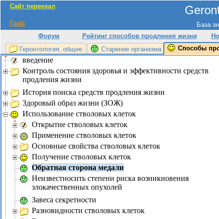
Сайт переехал
Geront
Граф
База зн
Форум
Рейтинг способов продления жизни
Но
Способы пр
Геронтология, общее
Старение организма
введение
Контроль состояния здоровья и эффективности средств
продления жизни
История поиска средств продления жизни
Здоровый образ жизни (ЗОЖ)
Использование стволовых клеток
Открытие стволовых клеток
Применение стволовых клеток
Основные свойства стволовых клеток
Получение стволовых клеток
Обратная сторона медали
Неизвестносить степени риска возникновения
злокачественных опухолей
Завеса секретности
Разновидности стволовых клеток