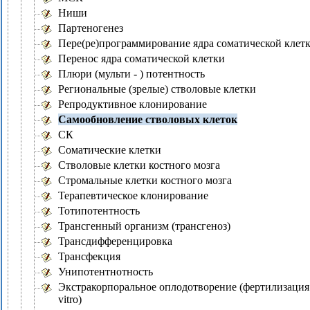
Ниши
Партеногенез
Пере(ре)программирование ядра соматической клет
Перенос ядра соматической клетки
Плюри (мульти - ) потентность
Региональные (зрелые) стволовые клетки
Репродуктивное клонирование
Самообновление стволовых клеток
СК
Соматические клетки
Стволовые клетки костного мозга
Стромальные клетки костного мозга
Терапевтическое клонирование
Тотипотентность
Трансгенный организм (трансгеноз)
Трансдифференцировка
Трансфекция
Унипотентнотность
Экстракорпоральное оплодотворение (фертилизация 
vitro)