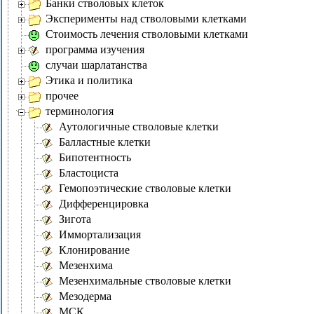
Банки стволовых клеток
Эксперименты над стволовыми клетками
Стоимость лечения стволовыми клетками
программа изучения
случаи шарлатанства
Этика и политика
прочее
терминология
Аутологичные стволовые клетки
Балластные клетки
Бипотентность
Бластоциста
Гемопоэтические стволовые клетки
Дифференцировка
Зигота
Иммортализация
Клонирование
Мезенхима
Мезенхимальные стволовые клетки
Мезодерма
МСК