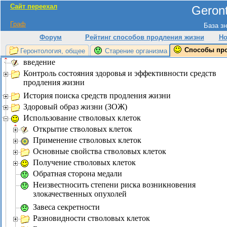
Сайт переехал
Geront
Граф
База зн
Форум
Рейтинг способов продления жизни
Но
Способы пр
Геронтология, общее
Старение организма
введение
Контроль состояния здоровья и эффективности средств
продления жизни
История поиска средств продления жизни
Здоровый образ жизни (ЗОЖ)
Использование стволовых клеток
Открытие стволовых клеток
Применение стволовых клеток
Основные свойства стволовых клеток
Получение стволовых клеток
Обратная сторона медали
Неизвестносить степени риска возникновения
злокачественных опухолей
Завеса секретности
Разновидности стволовых клеток