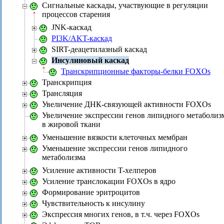
Сигнальные каскады, участвующие в регуляции
процессов старения
JNK-каскад
PI3K/AKT-каскад
SIRT-деацетилазный каскад
Инсулиновый каскад
Транскрипционные факторы-белки FOXOs
Транскрипция
Трансляция
Увеличение ДНК-связующей активности FOXOs
Увеличение экспрессии генов липидного метаболиз
в жировой ткани
Уменьшение вязкости клеточных мембран
Уменьшение экспрессии генов липидного
метаболизма
Усиление активности T-хелперов
Усиление транслокации FOXOs в ядро
Формирование эритроцитов
Чувствительность к инсулину
Экспрессия многих генов, в т.ч. через FOXOs