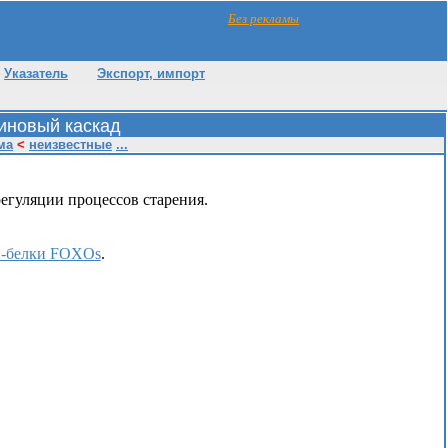
Без рекламы
Указатель
Экспорт, импорт
иновый каскад
ма
<
неизвестные
...
егуляции процессов старения.
ы-белки FOXOs
.