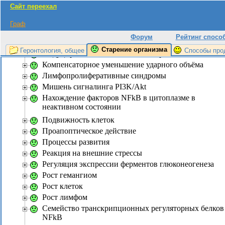
Сайт переехал
Ингибирование генов, связанных с mTOR
Ингибирование транскрипционной активности
Граф
белков FOXOs
Форум
Рейтинг спосо
Индукция экспрессии белков-антиоксидантов
Старение организма
Геронтология, общее
Способы про
Индуцирование синтеза белка на рибосомах
Компенсаторное уменьшение ударного объёма
Лимфопролиферативные синдромы
Мишень сигналинга PI3K/Akt
Нахождение факторов NFkB в цитоплазме в
неактивном состоянии
Подвижность клеток
Проапоптическое действие
Процессы развития
Реакция на внешние стрессы
Регуляция экспрессии ферментов глюконеогенеза
Рост гемангиом
Рост клеток
Рост лимфом
Семейство транскрипционных регуляторных белков
NFkB