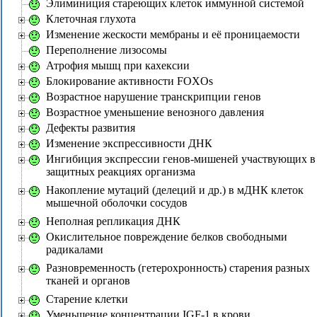
Элиминиция стареющих клеток иммунной системой
Клеточная глухота
Изменение жескости мембраны и её проницаемости
Переполнение лизосомы
Атрофия мышц при кахексии
Блокирование активности FOXOs
Возрастное нарушение транскрипции генов
Возрастное уменьшение венозного давления
Дефекты развития
Изменение экспрессивности ДНК
Ингибиция экспрессии генов-мишеней участвующих в
защитных реакциях организма
Накопление мутаций (делеций и др.) в мДНК клеток
мышечной оболочки сосудов
Неполная репликация ДНК
Окислительное повреждение белков свободными
радикалами
Разновременность (гетерохронность) старения разных
тканей и органов
Старение клетки
Уменьшение концентрации IGF-1 в крови