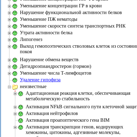
Уменьшение концентрации ГР в крови
Нарушение функциональной активности белков
Уменьшение ПЖ нематоды
Уменьшение скорости синтеза транспортных РНК
Утрата активности белка
Липогенез
Выход гемопоэтических стволовых клеток из состояни
покоя
Нарушение обмена веществ
Дегидроэпиандростерон (гормон)
Уменьшение числа T-лимфоцитов
Удаление гипофиза
неизвестные
Адаптационная реакция клетки, обеспечивающая
метаболическую стабильность
Активация NFkB сигнального пути клеточной защи
Активация нейтрофилов
Активация проапоптического гена BIM
Активация транскрипции генов, кодирующих
хемокины, цитокины, адгезивные молекулы,