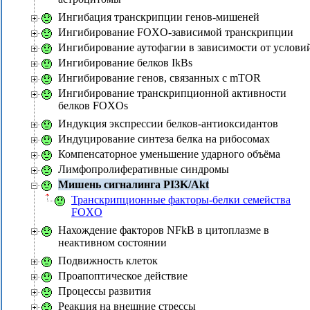
Ингибация транскрипции генов-мишеней
Ингибирование FOXO-зависимой транскрипции
Ингибирование аутофагии в зависимости от услови
Ингибирование белков IkBs
Ингибирование генов, связанных с mTOR
Ингибирование транскрипционной активности
белков FOXOs
Индукция экспрессии белков-антиоксидантов
Индуцирование синтеза белка на рибосомах
Компенсаторное уменьшение ударного объёма
Лимфопролиферативные синдромы
Мишень сигналинга PI3K/Akt
Транскрипционные факторы-белки семейства
FOXO
Нахождение факторов NFkB в цитоплазме в
неактивном состоянии
Подвижность клеток
Проапоптическое действие
Процессы развития
Реакция на внешние стрессы