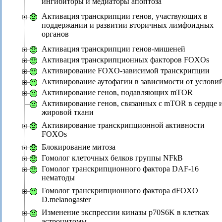
ингибиторы и медиаторы апоптоза
Активация транскрипции генов, участвующих в
поддержании и развитии вторичных лимфоидных
органов
Активация транскрипции генов-мишеней
Активация транскрипционных факторов FOXOs
Активирование FOXO-зависимой транскрипции
Активирование аутофагии в зависимости от услови
Активирование генов, подавляющих mTOR
Активирование генов, связанных с mTOR в сердце 
жировой ткани
Активирование транскрипционной активности
FOXOs
Блокирование митоза
Гомолог клеточных белков группы NFkB
Гомолог транскрипционного фактора DAF-16
нематоды
Гомолог транскрипционного фактора dFOXO
D.melanogaster
Изменение экспрессии киназы p70S6K в клетках
астроцитомы