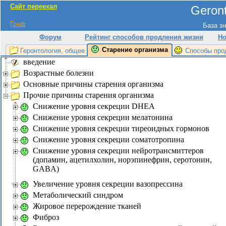
Сайт переехал
Geront
Граф
База зн
Форум
Рейтинг способов продления жизни
Но
Старение организма
Геронтология, общее
Способы про
введение
Возрастные болезни
Основные причины старения организма
Прочие причины старения организма
Снижение уровня секреции DHEA
Снижение уровня секреции мелатонина
Снижение уровня секреции тиреоидных гормонов
Снижение уровня секреции соматотропина
Снижение уровня секреции нейротрансмиттеров
(допамин, ацетилхолин, норэпинефрин, серотонин,
GABA)
Увеличение уровня секреции вазопрессина
Метаболический синдром
Жировое перерождение тканей
Фиброз