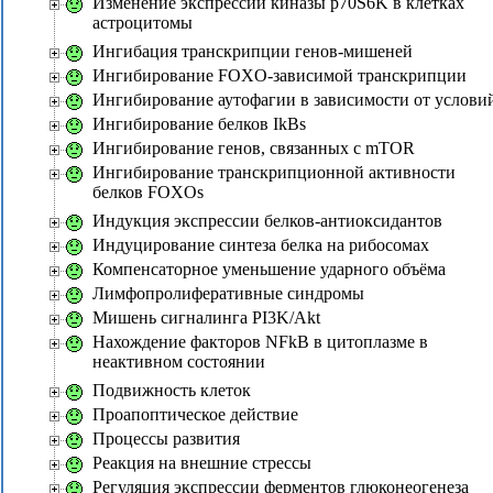
Изменение экспрессии киназы p70S6K в клетках
астроцитомы
Ингибация транскрипции генов-мишеней
Ингибирование FOXO-зависимой транскрипции
Ингибирование аутофагии в зависимости от услови
Ингибирование белков IkBs
Ингибирование генов, связанных с mTOR
Ингибирование транскрипционной активности
белков FOXOs
Индукция экспрессии белков-антиоксидантов
Индуцирование синтеза белка на рибосомах
Компенсаторное уменьшение ударного объёма
Лимфопролиферативные синдромы
Мишень сигналинга PI3K/Akt
Нахождение факторов NFkB в цитоплазме в
неактивном состоянии
Подвижность клеток
Проапоптическое действие
Процессы развития
Реакция на внешние стрессы
Регуляция экспрессии ферментов глюконеогенеза