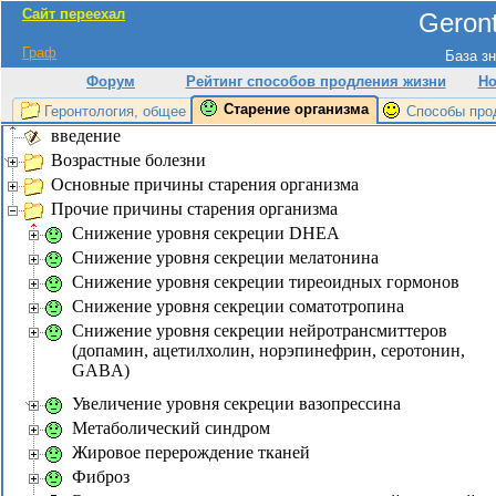
Сайт переехал
Geront
Граф
База зн
Форум
Рейтинг способов продления жизни
Но
Старение организма
Геронтология, общее
Способы про
введение
Возрастные болезни
Основные причины старения организма
Прочие причины старения организма
Снижение уровня секреции DHEA
Снижение уровня секреции мелатонина
Снижение уровня секреции тиреоидных гормонов
Снижение уровня секреции соматотропина
Снижение уровня секреции нейротрансмиттеров
(допамин, ацетилхолин, норэпинефрин, серотонин,
GABA)
Увеличение уровня секреции вазопрессина
Метаболический синдром
Жировое перерождение тканей
Фиброз