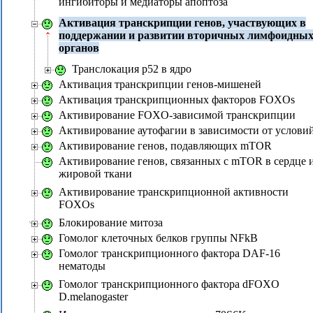
ингибиторы и медиаторы апоптоза
Активация транскрипции генов, участвующих в
поддержании и развитии вторичных лимфоидны
органов
Транслокация p52 в ядро
Активация транскрипции генов-мишеней
Активация транскрипционных факторов FOXOs
Активирование FOXO-зависимой транскрипции
Активирование аутофагии в зависимости от услови
Активирование генов, подавляющих mTOR
Активирование генов, связанных с mTOR в сердце 
жировой ткани
Активирование транскрипционной активности
FOXOs
Блокирование митоза
Гомолог клеточных белков группы NFkB
Гомолог транскрипционного фактора DAF-16
нематоды
Гомолог транскрипционного фактора dFOXO
D.melanogaster