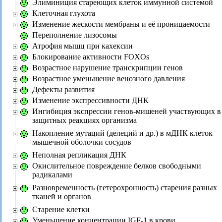
Элиминиция стареющих клеток иммунной системой
Клеточная глухота
Изменение жескости мембраны и её проницаемости
Переполнение лизосомы
Атрофия мышц при кахексии
Блокирование активности FOXOs
Возрастное нарушение транскрипции генов
Возрастное уменьшение венозного давления
Дефекты развития
Изменение экспрессивности ДНК
Ингибиция экспрессии генов-мишеней участвующих в
защитных реакциях организма
Накопление мутаций (делеций и др.) в мДНК клеток
мышечной оболочки сосудов
Неполная репликация ДНК
Окислительное повреждение белков свободными
радикалами
Разновременность (гетерохронность) старения разных
тканей и органов
Старение клетки
Уменьшение концентрации IGF-1 в крови