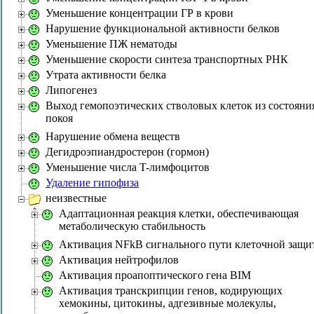
Уменьшение концентрации ГР в крови
Нарушение функциональной активности белков
Уменьшение ПЖ нематоды
Уменьшение скорости синтеза транспортных РНК
Утрата активности белка
Липогенез
Выход гемопоэтических стволовых клеток из состояни
покоя
Нарушение обмена веществ
Дегидроэпиандростерон (гормон)
Уменьшение числа T-лимфоцитов
Удаление гипофиза
неизвестные
Адаптационная реакция клетки, обеспечивающая
метаболическую стабильность
Активация NFkB сигнального пути клеточной защи
Активация нейтрофилов
Активация проапоптического гена BIM
Активация транскрипции генов, кодирующих
хемокины, цитокины, адгезивные молекулы,