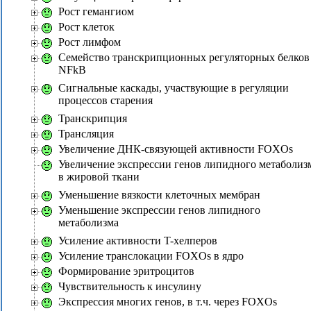
Рост гемангиом
Рост клеток
Рост лимфом
Семейство транскрипционных регуляторных белков
NFkB
Сигнальные каскады, участвующие в регуляции
процессов старения
Транскрипция
Трансляция
Увеличение ДНК-связующей активности FOXOs
Увеличение экспрессии генов липидного метаболиз
в жировой ткани
Уменьшение вязкости клеточных мембран
Уменьшение экспрессии генов липидного
метаболизма
Усиление активности T-хелперов
Усиление транслокации FOXOs в ядро
Формирование эритроцитов
Чувствительность к инсулину
Экспрессия многих генов, в т.ч. через FOXOs