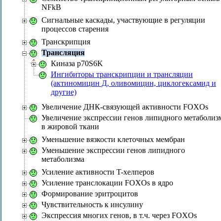
NFkB
Сигнальные каскады, участвующие в регуляции
процессов старения
Транскрипция
Трансляция
Киназа p70S6K
Ингибиторы транскрипции и трансляции
(актиномицин Д, оливомицин, циклогексамид и
другие)
Увеличение ДНК-связующей активности FOXOs
Увеличение экспрессии генов липидного метаболиз
в жировой ткани
Уменьшение вязкости клеточных мембран
Уменьшение экспрессии генов липидного
метаболизма
Усиление активности T-хелперов
Усиление транслокации FOXOs в ядро
Формирование эритроцитов
Чувствительность к инсулину
Экспрессия многих генов, в т.ч. через FOXOs