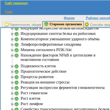
Ингибирование аутофагии в зависимости от услови
Сайт переехал
Ингибирование белков IkBs
Граф
Ингибирование генов, связанных с mTOR
Ингибирование транскрипционной активности
Форум
Рейтинг спосо
белков FOXOs
Старение организма
Геронтология, общее
Способы про
Индукция экспрессии белков-антиоксидантов
Индуцирование синтеза белка на рибосомах
Компенсаторное уменьшение ударного объёма
Лимфопролиферативные синдромы
Мишень сигналинга PI3K/Akt
Нахождение факторов NFkB в цитоплазме в
неактивном состоянии
Подвижность клеток
Проапоптическое действие
Процессы развития
Реакция на внешние стрессы
Регуляция экспрессии ферментов глюконеогенеза
Рост гемангиом
Рост клеток
Рост лимфом
Семейство транскрипционных регуляторных белков