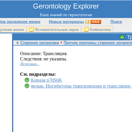
й
Gerontology Explorer
База знаний по геронтологии
бов продления жизни
Новые материалы
Поиск
дления жизни
Вспомогательные науки
Библиотека
Т
Старение организма
<
Прочие причины старения организ
Описание: Трансляция.
Следствия: не указаны.
Источник...
См. подраздел
ы:
Киназа p70S6K
ярлык: Ингибиторы транскрипции и трансляции 