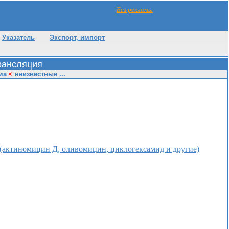
Без рекламы
Указатель
Экспорт, импорт
рансляция
ма
<
неизвестные
...
(актиномицин Д, оливомицин, циклогексамид и другие)