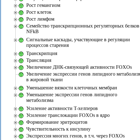
Рост гемангиом
Рост клеток
Рост лимфом
Семейство транскрипционных регуляторных белков
NFkB
Сигнальные каскады, участвующие в регуляции
процессов старения
Транскрипция
Трансляция
Увеличение ДНК-связующей активности FOXOs
Увеличение экспрессии генов липидного метаболиз
в жировой ткани
Уменьшение вязкости клеточных мембран
Уменьшение экспрессии генов липидного
метаболизма
Усиление активности T-хелперов
Усиление транслокации FOXOs в ядро
Формирование эритроцитов
Чувствительность к инсулину
Экспрессия многих генов, в т.ч. через FOXOs