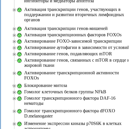
ингибиторы и медиаторы апоптоза
Активация транскрипции генов, участвующих в
поддержании и развитии вторичных лимфоидных
органов
Активация транскрипции генов-мишеней
Активация транскрипционных факторов FOXOs
Активирование FOXO-зависимой транскрипции
Активирование аутофагии в зависимости от услови
Активирование генов, подавляющих mTOR
Активирование генов, связанных с mTOR в сердце 
жировой ткани
Активирование транскрипционной активности
FOXOs
Блокирование митоза
Гомолог клеточных белков группы NFkB
Гомолог транскрипционного фактора DAF-16
нематоды
Гомолог транскрипционного фактора dFOXO
D.melanogaster
Изменение экспрессии киназы p70S6K в клетках
астроцитомы