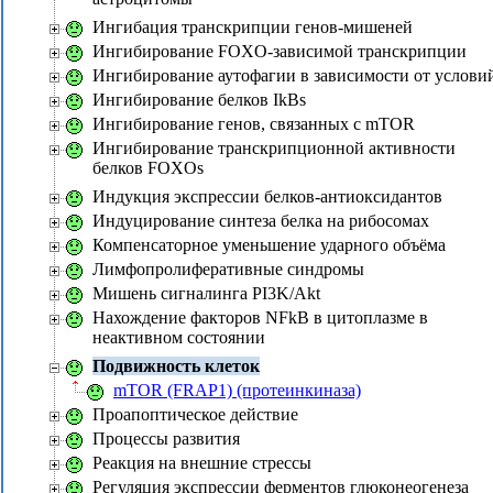
Ингибация транскрипции генов-мишеней
Ингибирование FOXO-зависимой транскрипции
Ингибирование аутофагии в зависимости от услови
Ингибирование белков IkBs
Ингибирование генов, связанных с mTOR
Ингибирование транскрипционной активности
белков FOXOs
Индукция экспрессии белков-антиоксидантов
Индуцирование синтеза белка на рибосомах
Компенсаторное уменьшение ударного объёма
Лимфопролиферативные синдромы
Мишень сигналинга PI3K/Akt
Нахождение факторов NFkB в цитоплазме в
неактивном состоянии
Подвижность клеток
mTOR (FRAP1) (протеинкиназа)
Проапоптическое действие
Процессы развития
Реакция на внешние стрессы
Регуляция экспрессии ферментов глюконеогенеза