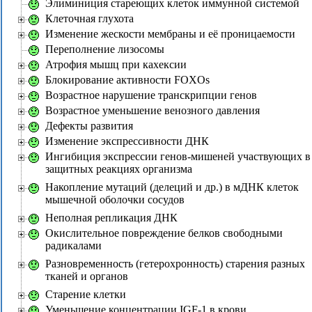
Элиминиция стареющих клеток иммунной системой
Клеточная глухота
Изменение жескости мембраны и её проницаемости
Переполнение лизосомы
Атрофия мышц при кахексии
Блокирование активности FOXOs
Возрастное нарушение транскрипции генов
Возрастное уменьшение венозного давления
Дефекты развития
Изменение экспрессивности ДНК
Ингибиция экспрессии генов-мишеней участвующих в
защитных реакциях организма
Накопление мутаций (делеций и др.) в мДНК клеток
мышечной оболочки сосудов
Неполная репликация ДНК
Окислительное повреждение белков свободными
радикалами
Разновременность (гетерохронность) старения разных
тканей и органов
Старение клетки
Уменьшение концентрации IGF-1 в крови