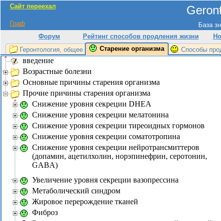
Сайт переехал
Geront
Граф
База зн
Форум
Рейтинг способов продления жизни
Но
Старение организма
Геронтология, общее
Способы про
введение
Возрастные болезни
Основные причины старения организма
Прочие причины старения организма
Снижение уровня секреции DHEA
Снижение уровня секреции мелатонина
Снижение уровня секреции тиреоидных гормонов
Снижение уровня секреции соматотропина
Снижение уровня секреции нейротрансмиттеров
(допамин, ацетилхолин, норэпинефрин, серотонин,
GABA)
Увеличение уровня секреции вазопрессина
Метаболический синдром
Жировое перерождение тканей
Фиброз