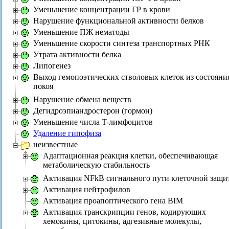
Уменьшение концентрации ГР в крови
Нарушение функциональной активности белков
Уменьшение ПЖ нематоды
Уменьшение скорости синтеза транспортных РНК
Утрата активности белка
Липогенез
Выход гемопоэтических стволовых клеток из состояни
покоя
Нарушение обмена веществ
Дегидроэпиандростерон (гормон)
Уменьшение числа T-лимфоцитов
Удаление гипофиза
неизвестные
Адаптационная реакция клетки, обеспечивающая
метаболическую стабильность
Активация NFkB сигнального пути клеточной защи
Активация нейтрофилов
Активация проапоптического гена BIM
Активация транскрипции генов, кодирующих
хемокины, цитокины, адгезивные молекулы,