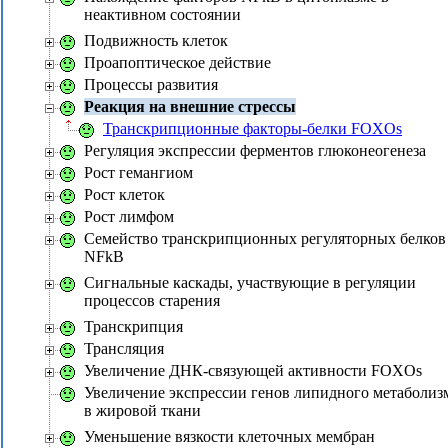
неактивном состоянии
Подвижность клеток
Проапоптическое действие
Процессы развития
Реакция на внешние стрессы
Транскрипционные факторы-белки FOXOs
Регуляция экспрессии ферментов глюконеогенеза
Рост гемангиом
Рост клеток
Рост лимфом
Семейство транскрипционных регуляторных белков
NFkB
Сигнальные каскады, участвующие в регуляции
процессов старения
Транскрипция
Трансляция
Увеличение ДНК-связующей активности FOXOs
Увеличение экспрессии генов липидного метаболиз
в жировой ткани
Уменьшение вязкости клеточных мембран