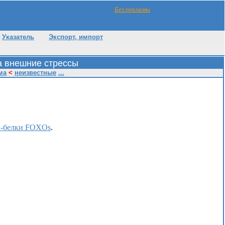
Без рекламы
Указатель
Экспорт, импорт
а внешние стрессы
ма
<
неизвестные
...
ы-белки FOXOs
.