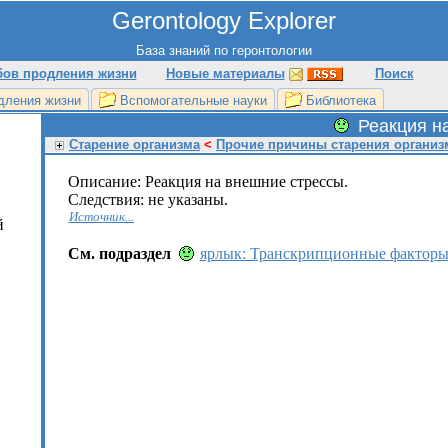
Gerontology Explorer
База знаний по геронтологии
бов продления жизни
Новые материалы
Поиск
дления жизни
Вспомогательные науки
Библиотека
Реакция н
Старение организма
<
Прочие причины старения организ
Описание: Реакция на внешние стрессы.
Следствия: не указаны.
Источник...
й
См. подраздел
ярлык: Транскрипционные фактор