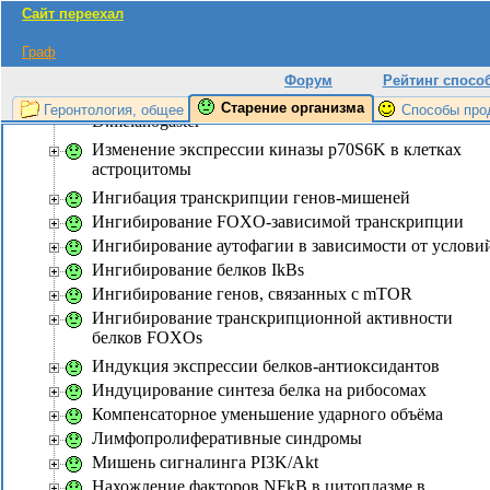
Блокирование митоза
Сайт переехал
Гомолог клеточных белков группы NFkB
Граф
Гомолог транскрипционного фактора DAF-16
нематоды
Форум
Рейтинг спосо
Гомолог транскрипционного фактора dFOXO
Старение организма
Геронтология, общее
Способы про
D.melanogaster
Изменение экспрессии киназы p70S6K в клетках
астроцитомы
Ингибация транскрипции генов-мишеней
Ингибирование FOXO-зависимой транскрипции
Ингибирование аутофагии в зависимости от услови
Ингибирование белков IkBs
Ингибирование генов, связанных с mTOR
Ингибирование транскрипционной активности
белков FOXOs
Индукция экспрессии белков-антиоксидантов
Индуцирование синтеза белка на рибосомах
Компенсаторное уменьшение ударного объёма
Лимфопролиферативные синдромы
Мишень сигналинга PI3K/Akt
Нахождение факторов NFkB в цитоплазме в