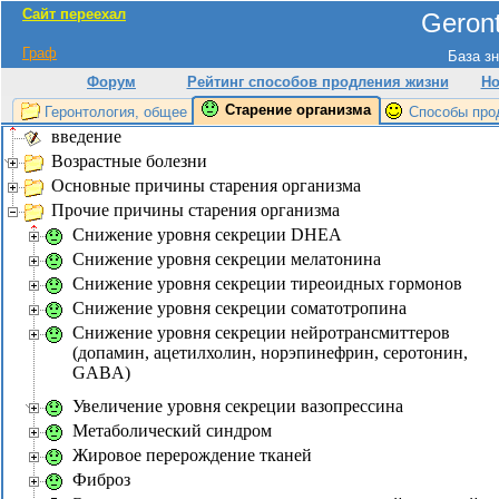
Сайт переехал
Geront
Граф
База зн
Форум
Рейтинг способов продления жизни
Но
Старение организма
Геронтология, общее
Способы про
введение
Возрастные болезни
Основные причины старения организма
Прочие причины старения организма
Снижение уровня секреции DHEA
Снижение уровня секреции мелатонина
Снижение уровня секреции тиреоидных гормонов
Снижение уровня секреции соматотропина
Снижение уровня секреции нейротрансмиттеров
(допамин, ацетилхолин, норэпинефрин, серотонин,
GABA)
Увеличение уровня секреции вазопрессина
Метаболический синдром
Жировое перерождение тканей
Фиброз