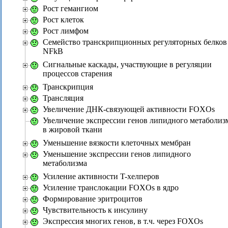
Рост гемангиом
Рост клеток
Рост лимфом
Семейство транскрипционных регуляторных белков
NFkB
Сигнальные каскады, участвующие в регуляции
процессов старения
Транскрипция
Трансляция
Увеличение ДНК-связующей активности FOXOs
Увеличение экспрессии генов липидного метаболиз
в жировой ткани
Уменьшение вязкости клеточных мембран
Уменьшение экспрессии генов липидного
метаболизма
Усиление активности T-хелперов
Усиление транслокации FOXOs в ядро
Формирование эритроцитов
Чувствительность к инсулину
Экспрессия многих генов, в т.ч. через FOXOs