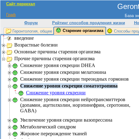
Сайт переехал
Geront
Граф
База зн
Форум
Рейтинг способов продления жизни
Но
Старение организма
Геронтология, общее
Способы про
введение
Возрастные болезни
Основные причины старения организма
Прочие причины старения организма
Снижение уровня секреции DHEA
Снижение уровня секреции мелатонина
Снижение уровня секреции тиреоидных гормонов
Снижение уровня секреции соматотропина
Снижение уровня секреции
Снижение уровня секреции нейротрансмиттеров
(допамин, ацетилхолин, норэпинефрин, серотонин,
GABA)
Увеличение уровня секреции вазопрессина
Метаболический синдром
Жировое перерождение тканей