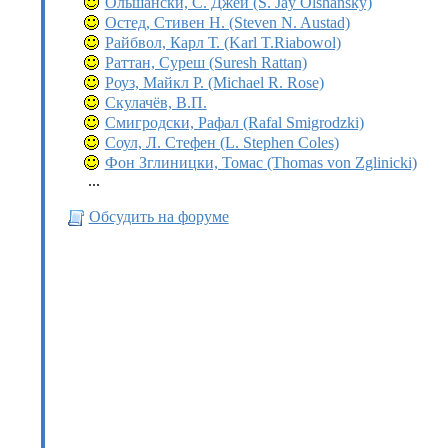
Ольшански, С. Джей (S. Jay Olshansky)
Остед, Стивен Н. (Steven N. Austad)
Райбвол, Карл Т. (Karl T.Riabowol)
Раттан, Суреш (Suresh Rattan)
Роуз, Майкл Р. (Michael R. Rose)
Скулачёв, В.П.
Смигродски, Рафал (Rafal Smigrodzki)
Соул, Л. Стефен (L. Stephen Coles)
Фон Зглиницки, Томас (Thomas von Zglinicki)
...
Обсудить на форуме