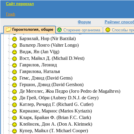
Сайт переехал
Экспериментирование на животных
Проекты, ссылки
Граф
Персоналии
Форум
Рейтинг спосо
Анисимов, Владимир
Геронтология, общее
Старение организма
Способы пр
Аркинг, Роберт (Robert Arking)
Барзилай, Нир (Nir Barzilai)
Вальтер Лонго (Valter Longo)
Видж, Ян (Jan Vijg)
Вэст, Майкл Д. (Michail D.West)
Гаврилов, Леонид
Гаврилова, Наталья
Гемс, Дэвид (David Gems)
Гершон, Дэвид (David Gershon)
Де Мегелес, Жоа Педро (Joгo Pedro de Magalhгes)
Ди Грей, Обри (Aubrey D.N.J. de Grey)
Катлер, Ричард Г. (Richard G. Cutler)
Кириазис, Мариос (Marios Kyriazis)
Кларк, Брайан Ф. (Brian F.C. Clark)
Клейнсек, Дон А. (Don A. Kleinsek)
Купер, Майкл (T. Michael Cooper)