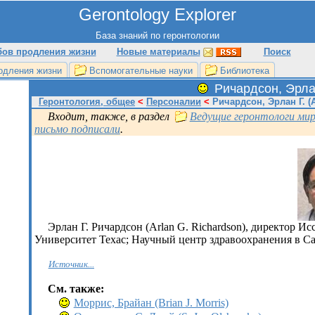
Gerontology Explorer
База знаний по геронтологии
бов продления жизни
Новые материалы
Поиск
одления жизни
Вспомогательные науки
Библиотека
Ричардсон, Эрлан
Геронтология, общее
<
Персоналии
<
Ричардсон, Эрлан Г. (A
Входит, также, в раздел
Ведущие геронтологи ми
письмо подписали
.
Эрлан Г. Ричардсон (Arlan G. Richardson), директор Ис
Университет Техас; Научный центр здравоохранения в 
Источник...
См. также:
Моррис, Брайан (Brian J. Morris)