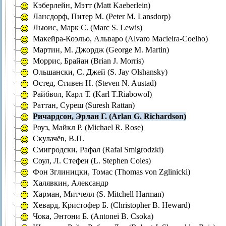
Кэберлейн, Мэтт (Matt Kaeberlein)
Лансдорф, Питер М. (Peter M. Lansdorp)
Льюис, Марк С. (Marc S. Lewis)
Мaкейра-Коэльо, Альваро (Alvaro Macieira-Coelho)
Мартин, М. Джордж (George M. Martin)
Моррис, Брайан (Brian J. Morris)
Ольшански, С. Джей (S. Jay Olshansky)
Остед, Стивен Н. (Steven N. Austad)
Райбвол, Карл Т. (Karl T.Riabowol)
Раттан, Суреш (Suresh Rattan)
Ричардсон, Эрлан Г. (Arlan G. Richardson)
Роуз, Майкл Р. (Michael R. Rose)
Скулачёв, В.П.
Смигродски, Рафал (Rafal Smigrodzki)
Соул, Л. Стефен (L. Stephen Coles)
Фон Зглиницки, Томас (Thomas von Zglinicki)
Халявкин, Александр
Харман, Митчелл (S. Mitchell Harman)
Хевард, Кристофер Б. (Christopher B. Heward)
Чока, Энтони Б. (Antonei B. Csoka)