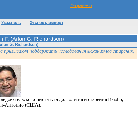
Без рекламы
Указатель
Экспорт, импорт
 Г. (Arlan G. Richardson)
rlan G. Richardson)
ра призывают поддержать исследования механизмов старения,
следовательского института долголетия и старения Barsho,
Сан-Антонио (США).