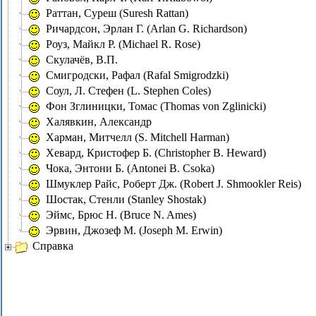
Раттан, Суреш (Suresh Rattan)
Ричардсон, Эрлан Г. (Arlan G. Richardson)
Роуз, Майкл Р. (Michael R. Rose)
Скулачёв, В.П.
Смигродски, Рафал (Rafal Smigrodzki)
Соул, Л. Стефен (L. Stephen Coles)
Фон Зглиницки, Томас (Thomas von Zglinicki)
Халявкин, Александр
Харман, Митчелл (S. Mitchell Harman)
Хевард, Кристофер Б. (Christopher B. Heward)
Чока, Энтони Б. (Antonei B. Csoka)
Шмуклер Райс, Роберт Дж. (Robert J. Shmookler Reis)
Шостак, Стенли (Stanley Shostak)
Эймс, Брюс Н. (Bruce N. Ames)
Эрвин, Джозеф М. (Joseph M. Erwin)
Справка