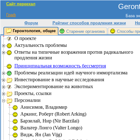
Сайт переехал
Geront
Граф
База зн
Форум
Рейтинг способов продления жизни
Но
Геронтология, общее
Старение организма
Способы пр
О проекте
Актуальность проблемы
Ответы на типичные возражения против радикального
продления жизни
Принципиальная возможность бессмертия
Проблемы реализации идей научного иммортализма
Инвестирование в научные исследования
Экспериментирование на животных
Проекты, ссылки
Персоналии
Анисимов, Владимир
Аркинг, Роберт (Robert Arking)
Барзилай, Нир (Nir Barzilai)
Вальтер Лонго (Valter Longo)
Видж, Ян (Jan Vijg)