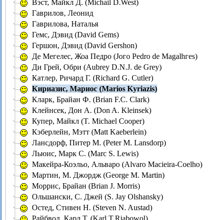
Вэст, Майкл Д. (Michail D.West)
Гаврилов, Леонид
Гаврилова, Наталья
Гемс, Дэвид (David Gems)
Гершон, Дэвид (David Gershon)
Де Мегелес, Жоа Педро (Joгo Pedro de Magalhгes)
Ди Грей, Обри (Aubrey D.N.J. de Grey)
Катлер, Ричард Г. (Richard G. Cutler)
Кириазис, Мариос (Marios Kyriazis)
Кларк, Брайан Ф. (Brian F.C. Clark)
Клейнсек, Дон А. (Don A. Kleinsek)
Купер, Майкл (T. Michael Cooper)
Кэберлейн, Мэтт (Matt Kaeberlein)
Лансдорф, Питер М. (Peter M. Lansdorp)
Льюис, Марк С. (Marc S. Lewis)
Мaкейра-Коэльо, Альваро (Alvaro Macieira-Coelho)
Мартин, М. Джордж (George M. Martin)
Моррис, Брайан (Brian J. Morris)
Ольшански, С. Джей (S. Jay Olshansky)
Остед, Стивен Н. (Steven N. Austad)
Райбвол, Карл Т. (Karl T.Riabowol)