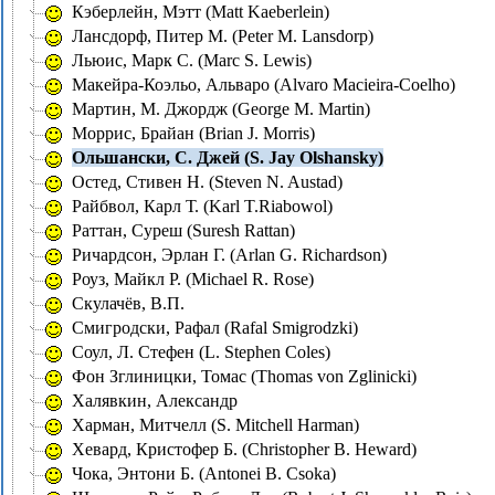
Кэберлейн, Мэтт (Matt Kaeberlein)
Лансдорф, Питер М. (Peter M. Lansdorp)
Льюис, Марк С. (Marc S. Lewis)
Мaкейра-Коэльо, Альваро (Alvaro Macieira-Coelho)
Мартин, М. Джордж (George M. Martin)
Моррис, Брайан (Brian J. Morris)
Ольшански, С. Джей (S. Jay Olshansky)
Остед, Стивен Н. (Steven N. Austad)
Райбвол, Карл Т. (Karl T.Riabowol)
Раттан, Суреш (Suresh Rattan)
Ричардсон, Эрлан Г. (Arlan G. Richardson)
Роуз, Майкл Р. (Michael R. Rose)
Скулачёв, В.П.
Смигродски, Рафал (Rafal Smigrodzki)
Соул, Л. Стефен (L. Stephen Coles)
Фон Зглиницки, Томас (Thomas von Zglinicki)
Халявкин, Александр
Харман, Митчелл (S. Mitchell Harman)
Хевард, Кристофер Б. (Christopher B. Heward)
Чока, Энтони Б. (Antonei B. Csoka)