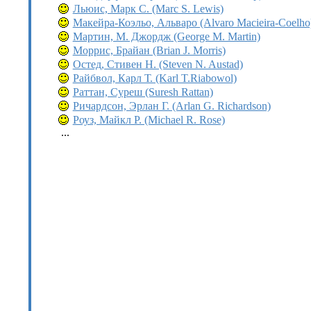
Льюис, Марк С. (Marc S. Lewis)
Мaкейра-Коэльо, Альваро (Alvaro Macieira-Coelho
Мартин, М. Джордж (George M. Martin)
Моррис, Брайан (Brian J. Morris)
Остед, Стивен Н. (Steven N. Austad)
Райбвол, Карл Т. (Karl T.Riabowol)
Раттан, Суреш (Suresh Rattan)
Ричардсон, Эрлан Г. (Arlan G. Richardson)
Роуз, Майкл Р. (Michael R. Rose)
...