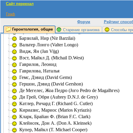
Сайт переехал
Экспериментирование на животных
Проекты, ссылки
Граф
Персоналии
Форум
Рейтинг спосо
Анисимов, Владимир
Геронтология, общее
Старение организма
Способы пр
Аркинг, Роберт (Robert Arking)
Барзилай, Нир (Nir Barzilai)
Вальтер Лонго (Valter Longo)
Видж, Ян (Jan Vijg)
Вэст, Майкл Д. (Michail D.West)
Гаврилов, Леонид
Гаврилова, Наталья
Гемс, Дэвид (David Gems)
Гершон, Дэвид (David Gershon)
Де Мегелес, Жоа Педро (Joгo Pedro de Magalhгes)
Ди Грей, Обри (Aubrey D.N.J. de Grey)
Катлер, Ричард Г. (Richard G. Cutler)
Кириазис, Мариос (Marios Kyriazis)
Кларк, Брайан Ф. (Brian F.C. Clark)
Клейнсек, Дон А. (Don A. Kleinsek)
Купер, Майкл (T. Michael Cooper)