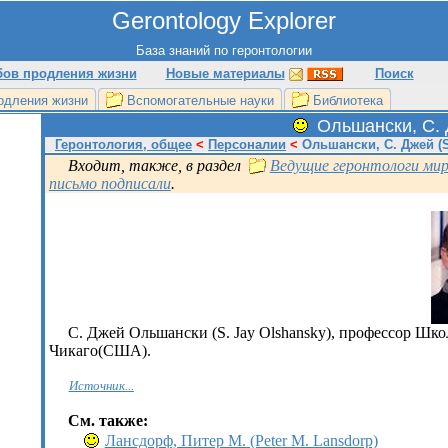
Gerontology Explorer
База знаний по геронтологии
бов продления жизни
Новые материалы
Поиск
одления жизни
Вспомогательные науки
Библиотека
Ольшански, С. 
Геронтология, общее
<
Персоналии
<
Ольшански, С. Джей (S
Входит, также, в раздел
Ведущие геронтологи ми
письмо подписали
.
С. Джей Ольшански (S. Jay Olshansky), профессор Шк
Чикаго(США).
Источник...
См. также:
Лансдорф, Питер М. (Peter M. Lansdorp)