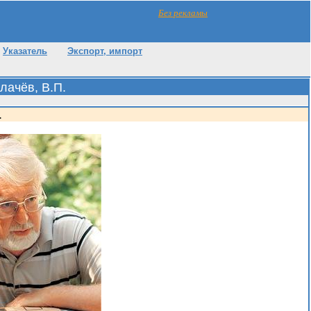
Без рекламы
Указатель
Экспорт, импорт
лачёв, В.П.
.