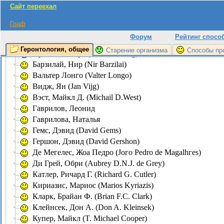
Сайт переехал
Экспериментирование на животных
Проекты, ссылки
Граф
Персоналии
Форум
Рейтинг спосо
Анисимов, Владимир
Геронтология, общее
Старение организма
Способы пр
Аркинг, Роберт (Robert Arking)
Барзилай, Нир (Nir Barzilai)
Вальтер Лонго (Valter Longo)
Видж, Ян (Jan Vijg)
Вэст, Майкл Д. (Michail D.West)
Гаврилов, Леонид
Гаврилова, Наталья
Гемс, Дэвид (David Gems)
Гершон, Дэвид (David Gershon)
Де Мегелес, Жоа Педро (Joгo Pedro de Magalhгes)
Ди Грей, Обри (Aubrey D.N.J. de Grey)
Катлер, Ричард Г. (Richard G. Cutler)
Кириазис, Мариос (Marios Kyriazis)
Кларк, Брайан Ф. (Brian F.C. Clark)
Клейнсек, Дон А. (Don A. Kleinsek)
Купер, Майкл (T. Michael Cooper)