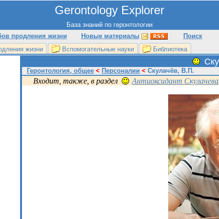
Gerontology Explorer
База знаний по геронтологии
бов продления жизни
Новые материалы
Поиск
одления жизни
Вспомогательные науки
Библиотека
Ску
Геронтология, общее
<
Персоналии
<
Скулачёв, В.П.
Входит, также, в раздел
Антиоксидант Скулачева