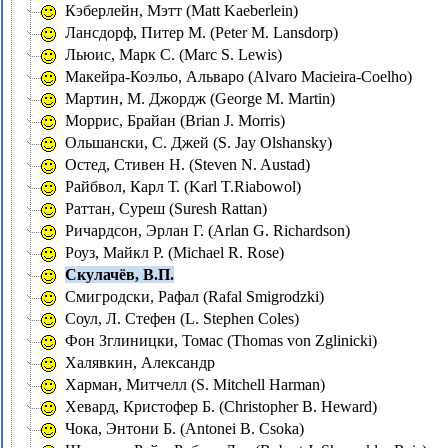
Кэберлейн, Мэтт (Matt Kaeberlein)
Лансдорф, Питер М. (Peter M. Lansdorp)
Льюис, Марк С. (Marc S. Lewis)
Мaкейра-Коэльо, Альваро (Alvaro Macieira-Coelho)
Мартин, М. Джордж (George M. Martin)
Моррис, Брайан (Brian J. Morris)
Ольшански, С. Джей (S. Jay Olshansky)
Остед, Стивен Н. (Steven N. Austad)
Райбвол, Карл Т. (Karl T.Riabowol)
Раттан, Суреш (Suresh Rattan)
Ричардсон, Эрлан Г. (Arlan G. Richardson)
Роуз, Майкл Р. (Michael R. Rose)
Скулачёв, В.П.
Смигродски, Рафал (Rafal Smigrodzki)
Соул, Л. Стефен (L. Stephen Coles)
Фон Зглиницки, Томас (Thomas von Zglinicki)
Халявкин, Александр
Харман, Митчелл (S. Mitchell Harman)
Хевард, Кристофер Б. (Christopher B. Heward)
Чока, Энтони Б. (Antonei B. Csoka)