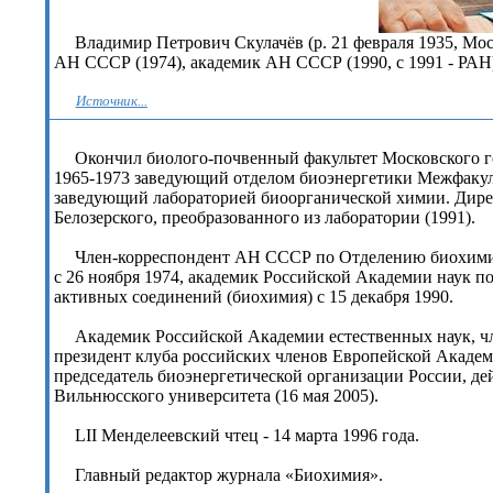
Владимир Петрович Скулачёв (р. 21 февраля 1935, Мос
АН СССР (1974), академик АН СССР (1990, с 1991 - РАН)
Источник...
Окончил биолого-почвенный факультет Московского гос
1965-1973 заведующий отделом биоэнергетики Межфакуль
заведующий лабораторией биоорганической химии. Дире
Белозерского, преобразованного из лаборатории (1991).
Член-корреспондент АН СССР по Отделению биохими
с 26 ноября 1974, академик Российской Академии наук 
активных соединений (биохимия) с 15 декабря 1990.
Академик Российской Академии естественных наук, 
президент клуба российских членов Европейской Академ
председатель биоэнергетической организации России, де
Вильнюсского университета (16 мая 2005).
LII Менделеевский чтец - 14 марта 1996 года.
Главный редактор журнала «Биохимия».