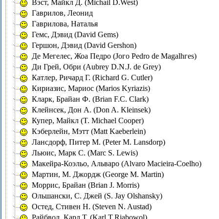
Вэст, Майкл Д. (Michail D.West)
Гаврилов, Леонид
Гаврилова, Наталья
Гемс, Дэвид (David Gems)
Гершон, Дэвид (David Gershon)
Де Мегелес, Жоа Педро (Joгo Pedro de Magalhгes)
Ди Грей, Обри (Aubrey D.N.J. de Grey)
Катлер, Ричард Г. (Richard G. Cutler)
Кириазис, Мариос (Marios Kyriazis)
Кларк, Брайан Ф. (Brian F.C. Clark)
Клейнсек, Дон А. (Don A. Kleinsek)
Купер, Майкл (T. Michael Cooper)
Кэберлейн, Мэтт (Matt Kaeberlein)
Лансдорф, Питер М. (Peter M. Lansdorp)
Льюис, Марк С. (Marc S. Lewis)
Мaкейра-Коэльо, Альваро (Alvaro Macieira-Coelho)
Мартин, М. Джордж (George M. Martin)
Моррис, Брайан (Brian J. Morris)
Ольшански, С. Джей (S. Jay Olshansky)
Остед, Стивен Н. (Steven N. Austad)
Райбвол, Карл Т. (Karl T.Riabowol)