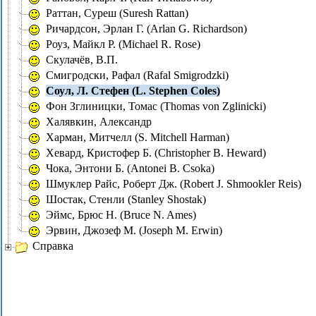
Раттан, Суреш (Suresh Rattan)
Ричардсон, Эрлан Г. (Arlan G. Richardson)
Роуз, Майкл Р. (Michael R. Rose)
Скулачёв, В.П.
Смигродски, Рафал (Rafal Smigrodzki)
Соул, Л. Стефен (L. Stephen Coles)
Фон Зглиницки, Томас (Thomas von Zglinicki)
Халявкин, Александр
Харман, Митчелл (S. Mitchell Harman)
Хевард, Кристофер Б. (Christopher B. Heward)
Чока, Энтони Б. (Antonei B. Csoka)
Шмуклер Райс, Роберт Дж. (Robert J. Shmookler Reis)
Шостак, Стенли (Stanley Shostak)
Эймс, Брюс Н. (Bruce N. Ames)
Эрвин, Джозеф М. (Joseph M. Erwin)
Справка