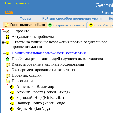
Сайт переехал
Geront
Граф
База зн
Форум
Рейтинг способов продления жизни
Но
Геронтология, общее
Старение организма
Способы пр
О проекте
Актуальность проблемы
Ответы на типичные возражения против радикального
продления жизни
Принципиальная возможность бессмертия
Проблемы реализации идей научного иммортализма
Инвестирование в научные исследования
Экспериментирование на животных
Проекты, ссылки
Персоналии
Анисимов, Владимир
Аркинг, Роберт (Robert Arking)
Барзилай, Нир (Nir Barzilai)
Вальтер Лонго (Valter Longo)
Видж, Ян (Jan Vijg)