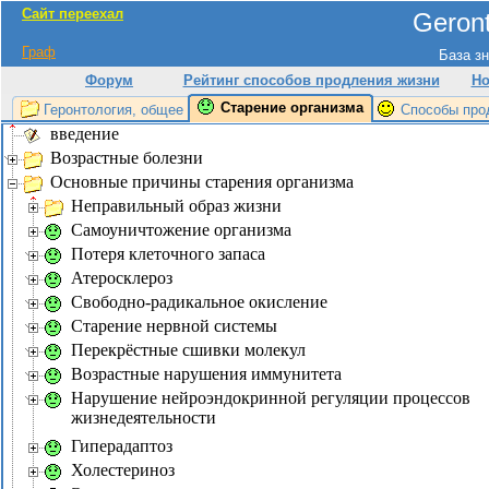
Сайт переехал
Geront
Граф
База зн
Форум
Рейтинг способов продления жизни
Но
Старение организма
Геронтология, общее
Способы про
введение
Возрастные болезни
Основные причины старения организма
Неправильный образ жизни
Самоуничтожение организма
Потеря клеточного запаса
Атеросклероз
Свободно-радикальное окисление
Старение нервной системы
Перекрёстные сшивки молекул
Возрастные нарушения иммунитета
Нарушение нейроэндокринной регуляции процессов
жизнедеятельности
Гиперадаптоз
Холестериноз