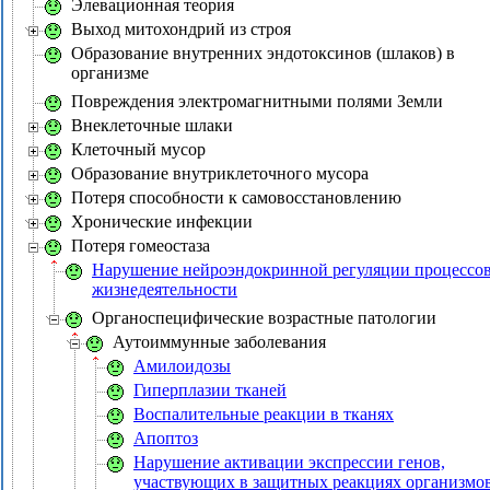
Элевационная теория
Выход митохондрий из строя
Образование внутренних эндотоксинов (шлаков) в
организме
Повреждения электромагнитными полями Земли
Внеклеточные шлаки
Клеточный мусор
Образование внутриклеточного мусора
Потеря способности к самовосстановлению
Хронические инфекции
Потеря гомеостаза
Нарушение нейроэндокринной регуляции процессо
жизнедеятельности
Органоспецифические возрастные патологии
Аутоиммунные заболевания
Амилоидозы
Гиперплазии тканей
Воспалительные реакции в тканях
Апоптоз
Нарушение активации экспрессии генов,
участвующих в защитных реакциях организмо