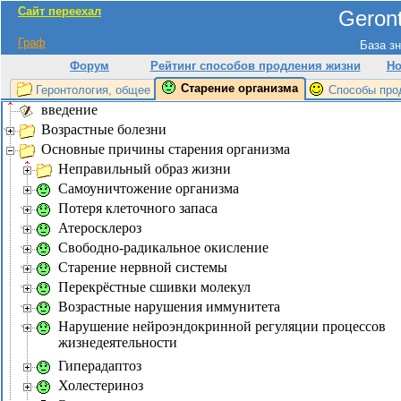
Сайт переехал
Geront
Граф
База зн
Форум
Рейтинг способов продления жизни
Но
Старение организма
Геронтология, общее
Способы про
введение
Возрастные болезни
Основные причины старения организма
Неправильный образ жизни
Самоуничтожение организма
Потеря клеточного запаса
Атеросклероз
Свободно-радикальное окисление
Старение нервной системы
Перекрёстные сшивки молекул
Возрастные нарушения иммунитета
Нарушение нейроэндокринной регуляции процессов
жизнедеятельности
Гиперадаптоз
Холестериноз