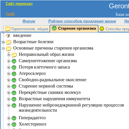
Сайт переехал
Geront
Граф
База зн
Форум
Рейтинг способов продления жизни
Но
Старение организма
Геронтология, общее
Способы про
введение
Возрастные болезни
Основные причины старения организма
Неправильный образ жизни
Самоуничтожение организма
Потеря клеточного запаса
Атеросклероз
Свободно-радикальное окисление
Старение нервной системы
Перекрёстные сшивки молекул
Возрастные нарушения иммунитета
Нарушение нейроэндокринной регуляции процессов
жизнедеятельности
Гиперадаптоз
Холестериноз