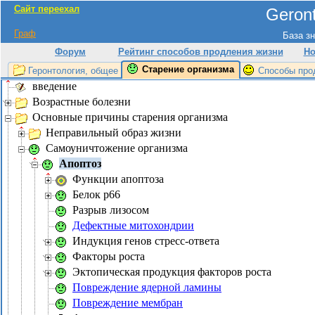
Сайт переехал
Geront
Граф
База зн
Форум
Рейтинг способов продления жизни
Но
Старение организма
Геронтология, общее
Способы про
введение
Возрастные болезни
Основные причины старения организма
Неправильный образ жизни
Самоуничтожение организма
Апоптоз
Функции апоптоза
Белок p66
Разрыв лизосом
Дефектные митохондрии
Индукция генов стресс-ответа
Факторы роста
Эктопическая продукция факторов роста
Повреждение ядерной ламины
Повреждение мембран