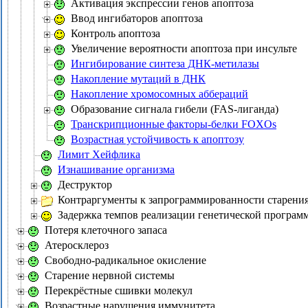
Активация экспрессии генов апоптоза
Ввод ингибаторов апоптоза
Контроль апоптоза
Увеличение вероятности апоптоза при инсульте
Ингибирование синтеза ДНК-метилазы
Накопление мутаций в ДНК
Накопление хромосомных аббераций
Образование сигнала гибели (FAS-лиганда)
Транскрипционные факторы-белки FOXOs
Возрастная устойчивость к апоптозу
Лимит Хейфлика
Изнашивание организма
Деструктор
Контраргументы к запрограммированности старени
Задержка темпов реализации генетической програм
Потеря клеточного запаса
Атеросклероз
Свободно-радикальное окисление
Старение нервной системы
Перекрёстные сшивки молекул
Возрастные нарушения иммунитета