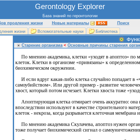
Gerontology Explorer
База знаний по геронтологии
бов продления жизни
Новые материалы
Поиск
дления жизни
Вспомогательные науки
Библиотека
Функ
Старение организма
<
Основные причины старения орга
По мнению академика, клетки «уходят в апоптоз» по 
клеток. Клетки в организме «привязаны» к определенном
биохимическом окружении.
И если вдруг какая-либо клетка случайно попадает в «
самоубийством». Или другой пример - развитие человече
хвост, который потом исчезает. Клетки хвоста тоже «уход
Апоптирующая клетка отмирает очень аккуратно: она к
впоследствии используют в качестве строительного матер
клеток - некроза, когда разрывается клеточная мембрана
По мнению академика Скулачева, апоптоз нужен орган
тоже получает биохимический сигнал о самоуничтожени