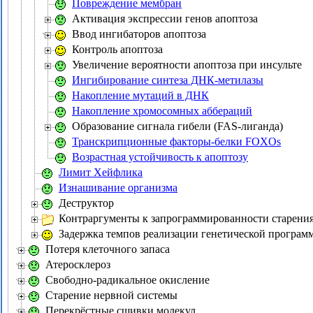
Повреждение мембран
Активация экспрессии генов апоптоза
Ввод ингибаторов апоптоза
Контроль апоптоза
Увеличение вероятности апоптоза при инсульте
Ингибирование синтеза ДНК-метилазы
Накопление мутаций в ДНК
Накопление хромосомных аббераций
Образование сигнала гибели (FAS-лиганда)
Транскрипционные факторы-белки FOXOs
Возрастная устойчивость к апоптозу
Лимит Хейфлика
Изнашивание организма
Деструктор
Контраргументы к запрограммированности старени
Задержка темпов реализации генетической програм
Потеря клеточного запаса
Атеросклероз
Свободно-радикальное окисление
Старение нервной системы
Перекрёстные сшивки молекул