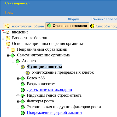
Сайт переехал
Граф
Форум
Рейтинг спосо
Старение организма
Геронтология, общее
Способы про
введение
Возрастные болезни
Основные причины старения организма
Неправильный образ жизни
Самоуничтожение организма
Апоптоз
Функции апоптоза
Уничтожение предраковых клеток
Белок p66
Разрыв лизосом
Дефектные митохондрии
Индукция генов стресс-ответа
Факторы роста
Эктопическая продукция факторов роста
Повреждение ядерной ламины