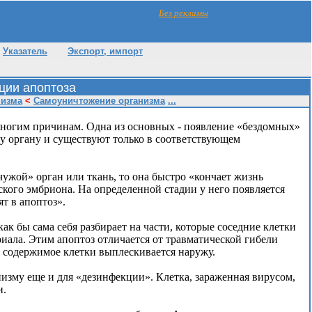
Без рекламы
Указатель
Экспорт, импорт
ции апоптоза
низма
<
Самоуничтожение организма
...
многим причинам. Одна из основных - появление «бездомных»
у органу и существуют только в соответствующем
чужой» орган или ткань, то она быстро «кончает жизнь
ского эмбриона. На определенной стадии у него появляется
ят в апоптоз».
ак бы сама себя разбирает на части, которые соседние клетки
иала. Этим апоптоз отличается от травматической гибели
 и содержимое клетки выплескивается наружу.
изму еще и для «дезинфекции». Клетка, зараженная вирусом,
и.