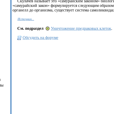
Скулачев называет это «самурайским законом» биологи
«самурайский закон» формулируется следующим образом:
органелл до организма, существует система самоликвида
Источник...
См. подраздел
Уничтожение предраковых клеток
.
Обсудить на форуме
я
мы