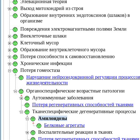
Элевационная теория
Выход митохондрий из строя
Образование внутренних эндотоксинов (шлаков) в
организме
Повреждения электромагнитными полями Земли
Внеклеточные шлаки
Клеточный мусор
Образование внутриклеточного мусора
Потеря способности к самовосстановлению
Хронические инфекции
Потеря гомеостаза
Нарушение нейроэндокринной регуляции процессо
жизнедеятельности
Органоспецифические возрастные патологии
Аутоиммунные заболевания
Потеря регенеративных способностей тканями
Тканеспецифические дегенеративные процессы
Амилоидозы
Белковые агрегаты
Воспалительные реакции в тканях
Потеря регенеративных способностей тканями