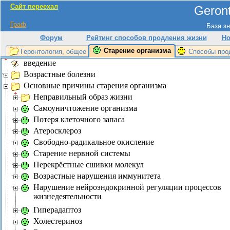
Сайт переехал
Geront
Граф
База зн
Форум
Рейтинг способов продления жизни
Но
Старение организма
Геронтология, общее
Способы про
введение
Возрастные болезни
Основные причины старения организма
Неправильный образ жизни
Самоуничтожение организма
Потеря клеточного запаса
Атеросклероз
Свободно-радикальное окисление
Старение нервной системы
Перекрёстные сшивки молекул
Возрастные нарушения иммунитета
Нарушение нейроэндокринной регуляции процессов
жизнедеятельности
Гиперадаптоз
Холестериноз