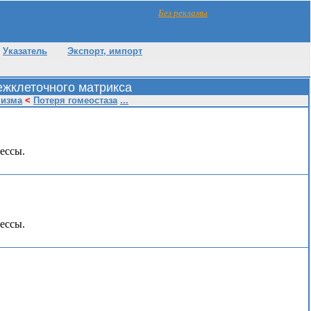
Без рекламы
Указатель
Экспорт, импорт
жклеточного матрикса
низма
<
Потеря гомеостаза
...
ессы.
ессы.