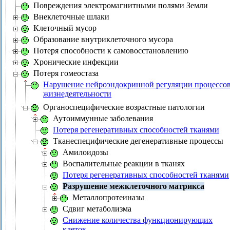
Повреждения электромагнитными полями Земли
Внеклеточные шлаки
Клеточный мусор
Образование внутриклеточного мусора
Потеря способности к самовосстановлению
Хронические инфекции
Потеря гомеостаза
Нарушение нейроэндокринной регуляции процессо
жизнедеятельности
Органоспецифические возрастные патологии
Аутоиммунные заболевания
Потеря регенеративных способностей тканями
Тканеспецифические дегенеративные процессы
Амилоидозы
Воспалительные реакции в тканях
Потеря регенеративных способностей тканями
Разрушение межклеточного матрикса
Металлопротеиназы
Сдвиг метаболизма
Снижение количества функционирующих
клеток