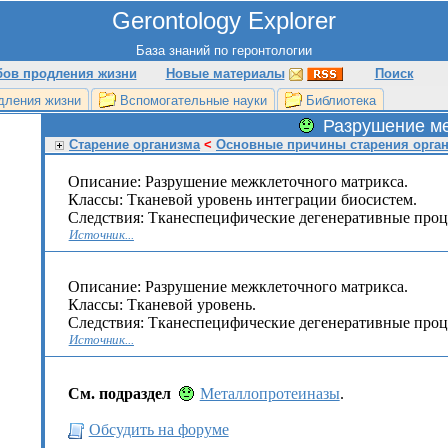
Gerontology Explorer
База знаний по геронтологии
бов продления жизни
Новые материалы
Поиск
дления жизни
Вспомогательные науки
Библиотека
Разрушение ме
Старение организма
<
Основные причины старения орга
Описание: Разрушение межклеточного матрикса.
Классы: Тканевой уровень интеграции биосистем.
Следствия: Тканеспецифические дегенеративные проц
Источник...
Описание: Разpушение межклеточного матрикса.
Классы: Тканевой уровень.
Следствия: Тканеспецифические дегенеративные проц
Источник...
См. подраздел
Металлопротеиназы
.
Обсудить на форуме