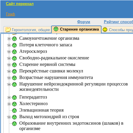
Сайт переехал
введение
Граф
Возрастные болезни
Форум
Рейтинг спосо
Основные причины старения организма
Старение организма
Геронтология, общее
Способы про
Неправильный образ жизни
Самоуничтожение организма
Потеря клеточного запаса
Атеросклероз
Свободно-радикальное окисление
Старение нервной системы
Перекрёстные сшивки молекул
Возрастные нарушения иммунитета
Нарушение нейроэндокринной регуляции процессов
жизнедеятельности
Гиперадаптоз
Холестериноз
Элевационная теория
Выход митохондрий из строя
Образование внутренних эндотоксинов (шлаков) в
организме