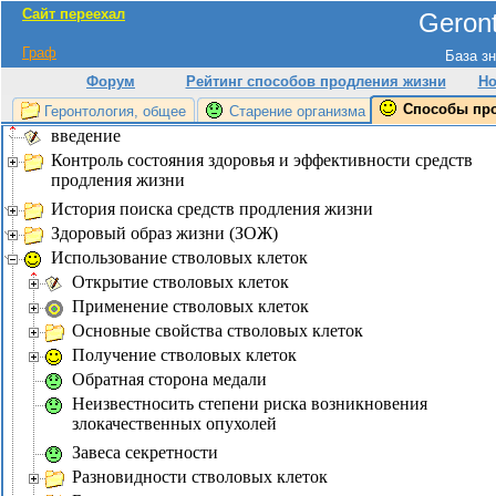
Сайт переехал
Geront
Граф
База зн
Форум
Рейтинг способов продления жизни
Но
Способы пр
Геронтология, общее
Старение организма
введение
Контроль состояния здоровья и эффективности средств
продления жизни
История поиска средств продления жизни
Здоровый образ жизни (ЗОЖ)
Использование стволовых клеток
Открытие стволовых клеток
Применение стволовых клеток
Основные свойства стволовых клеток
Получение стволовых клеток
Обратная сторона медали
Неизвестносить степени риска возникновения
злокачественных опухолей
Завеса секретности
Разновидности стволовых клеток