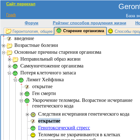
Сайт переехал
Geront
Граф
База з
Форум
Рейтинг способов продления жизни
Н
Старение организма
Геронтология, общее
Способы про
введение
Возрастные болезни
Основные причины старения организма
Неправильный образ жизни
Самоуничтожение организма
Потеря клеточного запаса
Лимит Хейфлика
открытие
Ген смерти
Укорочение теломеры. Возрастное исчерпание
генетического кода
Следствия исчерпания генетического кода
открытие
Генотоксический стресс
Теломеры не укорачиваются в клетках