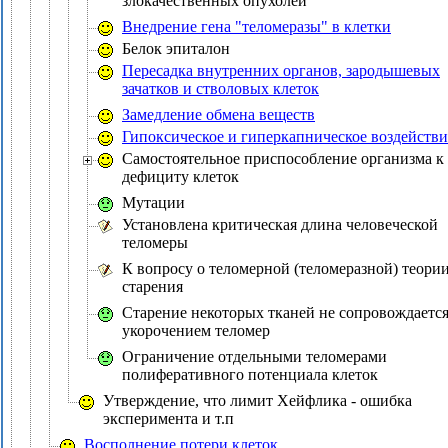
злокачественных опухолей
Внедрение гена "теломеразы" в клетки
Белок эпиталон
Пересадка внутренних органов, зародышевых
зачатков и стволовых клеток
Замедление обмена веществ
Гипоксическое и гиперкапническое воздействи
Самостоятельное приспособление организма к
дефициту клеток
Мутации
Установлена критическая длина человеческой
теломеры
К вопросу о теломерной (теломеразной) теори
старения
Старение некоторых тканей не сопровождаетс
укорочением теломер
Ограничение отдельными теломерами
полиферативного потенциала клеток
Утверждение, что лимит Хейфлика - ошибка
эксперимента и т.п
Восполнение потери клеток