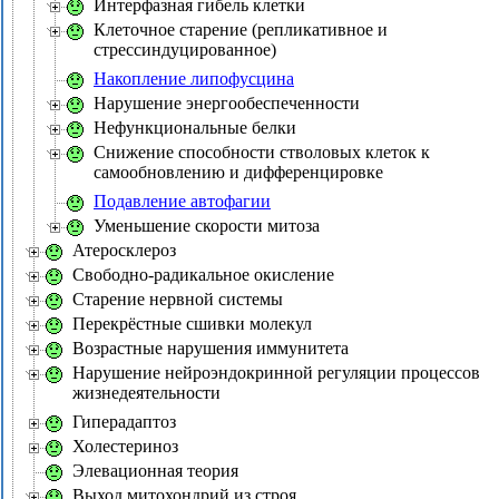
Интерфазная гибель клетки
Клеточное старение (репликативное и
стрессиндуцированное)
Накопление липофусцина
Нарушение энергообеспеченности
Нефункциональные белки
Снижение способности стволовых клеток к
самообновлению и дифференцировке
Подавление автофагии
Уменьшение скорости митоза
Атеросклероз
Свободно-радикальное окисление
Старение нервной системы
Перекрёстные сшивки молекул
Возрастные нарушения иммунитета
Нарушение нейроэндокринной регуляции процессов
жизнедеятельности
Гиперадаптоз
Холестериноз
Элевационная теория
Выход митохондрий из строя