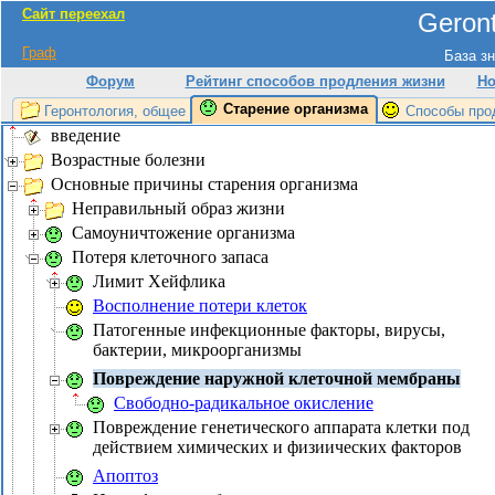
Сайт переехал
Geront
Граф
База зн
Форум
Рейтинг способов продления жизни
Но
Старение организма
Геронтология, общее
Способы про
введение
Возрастные болезни
Основные причины старения организма
Неправильный образ жизни
Самоуничтожение организма
Потеря клеточного запаса
Лимит Хейфлика
Восполнение потери клеток
Патогенные инфекционные факторы, вирусы,
бактерии, микроорганизмы
Повреждение наружной клеточной мембраны
Свободно-радикальное окисление
Повреждение генетического аппарата клетки под
действием химических и физиических факторов
Апоптоз