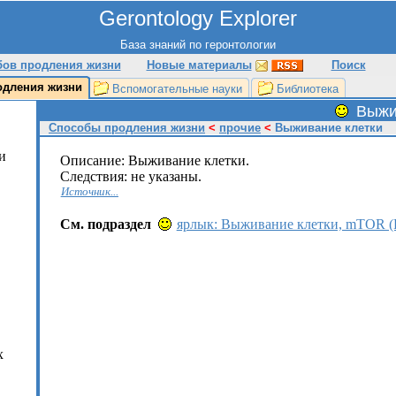
Gerontology Explorer
База знаний по геронтологии
бов продления жизни
Новые материалы
Поиск
и
одления жизни
Вспомогательные науки
Библиотека
Выжи
Способы продления жизни
<
прочие
<
Выживание клетки
и
Описание: Выживание клетки.
Следствия: не указаны.
Источник...
См. подраздел
ярлык: Выживание клетки, mTOR (
х