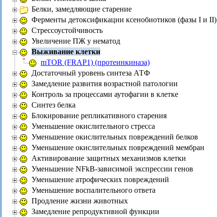
Белки, замедляющие старение
Ферменты детоксификации ксенобиотиков (фазы I и II)
Стрессоустойчивость
Увеличение ПЖ у нематод
Выживание клетки
mTOR (FRAP1) (протеинкиназа)
Достаточный уровень синтеза АТФ
Замедление развития возрастной патологии
Контроль за процессами аутофагии в клетке
Синтез белка
Блокирование репликативного старения
Уменьшение окислительного стресса
Уменьшение окислительных повреждений белков
Уменьшение окислительных повреждений мембран
Активирование защитных механизмов клетки
Уменьшение NFkB-зависимой экспрессии генов
Уменьшение атрофических повреждений
Уменьшение воспалительного ответа
Продление жизни животных
Замедление репродуктивной функции