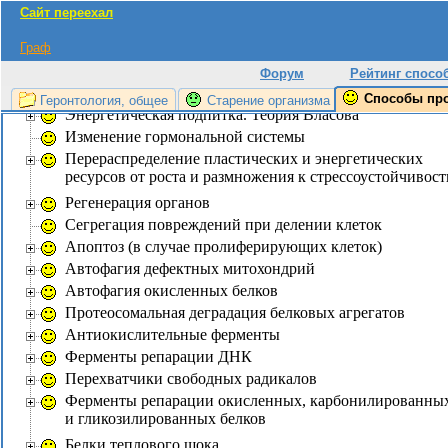
Разрушение сшивок молекул в клетках
Сайт переехал
Нейроэндокринная система
Граф
подходы
прочие
Форум
Рейтинг спосо
Электромагнитные поля как средство продления жизн
Способы пр
Геронтология, общее
Старение организма
Энергетическая подпитка. Теория Власова
Изменение гормональной системы
Перераспределение пластических и энергетических
ресурсов от роста и размножения к стрессоустойчивост
Регенерация органов
Сегрегация повреждений при делении клеток
Апоптоз (в случае пролиферирующих клеток)
Автофагия дефектных митохондрий
Автофагия окисленных белков
Протеосомальная деградация белковых агрегатов
Антиокислительные ферменты
Ферменты репарации ДНК
Перехватчики свободных радикалов
Ферменты репарации окисленных, карбонилированны
и гликозилированных белков
Белки теплового шока