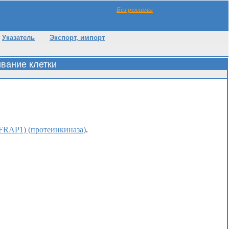
Без рекламы
Указатель
Экспорт, импорт
вание клетки
FRAP1) (протеинкиназа)
.