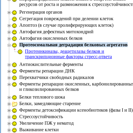
ресурсов от роста и размножения к стрессоустойчивост
Регенерация органов
Сегрегация повреждений при делении клеток
Апоптоз (в случае пролиферирующих клеток)
Автофагия дефектных митохондрий
Автофагия окисленных белков
Протеосомальная деградация белковых агрегатов
Протеинкиназы, деацетилазы белков и
транскрипционные факторы стресс-ответа
Антиокислительные ферменты
Ферменты репарации ДНК
Перехватчики свободных радикалов
Ферменты репарации окисленных, карбонилированны
и гликозилированных белков
Белки теплового шока
Белки, замедляющие старение
Ферменты детоксификации ксенобиотиков (фазы I и II)
Стрессоустойчивость
Увеличение ПЖ у нематод
Выживание клетки