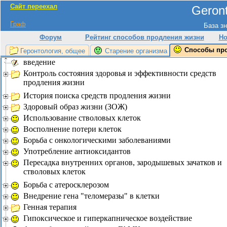
Сайт переехал
Geront
Граф
База зн
Форум
Рейтинг способов продления жизни
Но
Способы пр
Геронтология, общее
Старение организма
введение
Контроль состояния здоровья и эффективности средств
продления жизни
История поиска средств продления жизни
Здоровый образ жизни (ЗОЖ)
Использование стволовых клеток
Восполнение потери клеток
Борьба с онкологическими заболеваниями
Употребление антиоксидантов
Пересадка внутренних органов, зародышевых зачатков и
стволовых клеток
Борьба с атеросклерозом
Внедрение гена "теломеразы" в клетки
Генная терапия
Гипоксическое и гиперкапническое воздействие