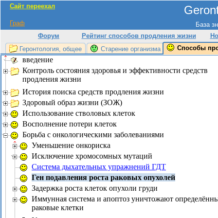
Сайт переехал
Geront
Граф
База зн
Форум
Рейтинг способов продления жизни
Но
Способы пр
Геронтология, общее
Старение организма
введение
Контроль состояния здоровья и эффективности средств
продления жизни
История поиска средств продления жизни
Здоровый образ жизни (ЗОЖ)
Использование стволовых клеток
Восполнение потери клеток
Борьба с онкологическими заболеваниями
Уменьшение онкориска
Исключение хромосомных мутаций
Система дыхательных упражнений ГДТ
Ген подавления роста раковых опухолей
Задержка роста клеток опухоли груди
Иммунная система и апоптоз уничтожают определённ
раковые клетки