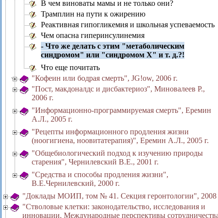
В чем виноваты мамы и не только они?
Трамплин на пути к ожирению
Реактивная гипогликемия и школьная успеваемость
Чем опасна гиперинсулинемия
- Что же делать с этим "метаболическим
синдромом" или "синдромом Х" и т. д.?!
Что еще почитать
"Кофеин или бодрая смерть", JG!ow, 2006 г.
"Пост, макдоналдс и дисбактериоз", Миновалеев Р.,
2006 г.
"Информационно-программируемая смерть", Еремин
А.Л., 2005 г.
"Рецепты информационного продления жизни
(ноогигиена, ноовитатерапия)", Еремин А.Л., 2005 г.
"Общебиологический подход к изучению природы
старения", Чернилевский В.Е., 2001 г.
"Средства и способы продления жизни",
В.Е.Чернилевский, 2000 г.
"Доклады МОИП, том № 41. Секция геронтологии", 2008 
"Стволовые клетки: законодательство, исследования и
инновации. Международные перспективы сотрудничеств