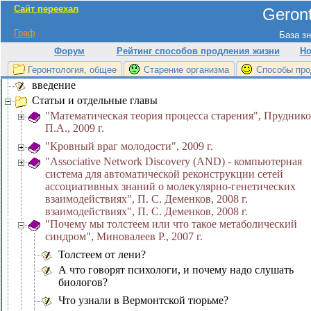
Сайт переехал
Geront
Граф
База зн
Форум
Рейтинг способов продления жизни
Но
Геронтология, общее
Старение организма
Способы про
введение
Статьи и отдельные главы
"Математическая теория процесса старения", Прудник
П.А., 2009 г.
"Кровный враг молодости", 2009 г.
"Associative Network Discovery (AND) - компьютерная
система для автоматической реконструкции сетей
ассоциативных знаний о молекулярно-генетических
взаимодействиях", П. С. Деменков, 2008 г.
взаимодействиях", П. С. Деменков, 2008 г.
"Почему мы толстеем или что такое метаболический
синдром", Миновалеев Р., 2007 г.
Толстеем от лени?
А что говорят психологи, и почему надо слушать
биологов?
Что узнали в Вермонтской тюрьме?