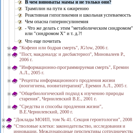
В чем виноваты мамы и не только они?
Трамплин на пути к ожирению
Реактивная гипогликемия и школьная успеваемость
Чем опасна гиперинсулинемия
- Что же делать с этим "метаболическим синдромом"
или "синдромом Х" и т. д.?!
Что еще почитать
"Кофеин или бодрая смерть", JG!ow, 2006 г.
"Пост, макдоналдс и дисбактериоз", Миновалеев Р.,
2006 г.
"Информационно-программируемая смерть", Еремин
А.Л., 2005 г.
"Рецепты информационного продления жизни
(ноогигиена, ноовитатерапия)", Еремин А.Л., 2005 г.
"Общебиологический подход к изучению природы
старения", Чернилевский В.Е., 2001 г.
"Средства и способы продления жизни",
В.Е.Чернилевский, 2000 г.
"Доклады МОИП, том № 41. Секция геронтологии", 2008 
"Стволовые клетки: законодательство, исследования и
инновации. Международные перспективы сотрудничеств