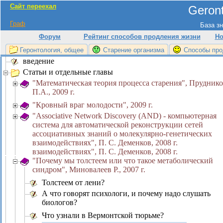
Сайт переехал
Geront
Граф
База зн
Форум
Рейтинг способов продления жизни
Но
Геронтология, общее
Старение организма
Способы про
введение
Статьи и отдельные главы
"Математическая теория процесса старения", Прудник
П.А., 2009 г.
"Кровный враг молодости", 2009 г.
"Associative Network Discovery (AND) - компьютерная
система для автоматической реконструкции сетей
ассоциативных знаний о молекулярно-генетических
взаимодействиях", П. С. Деменков, 2008 г.
взаимодействиях", П. С. Деменков, 2008 г.
"Почему мы толстеем или что такое метаболический
синдром", Миновалеев Р., 2007 г.
Толстеем от лени?
А что говорят психологи, и почему надо слушать
биологов?
Что узнали в Вермонтской тюрьме?