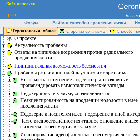
Сайт переехал
Geront
Граф
База зн
Форум
Рейтинг способов продления жизни
Но
Геронтология, общее
Старение организма
Способы пр
О проекте
Актуальность проблемы
Ответы на типичные возражения против радикального
продления жизни
Принципиальная возможность бессмертия
Проблемы реализации идей научного иммортализма
Неловкость и стеснение людей открыто заявлять и
пропагандировать имморталистические взгляды
Недоверчивость к науке, ограниченность
Неакцентированность на продлении молодости в идее
продления жизни
Недоверие к носителям идеи, подозрение в иной выгод
Часто распространённое негативное отношение к идее
физического бессмертия в культуре
Игнорирование идеи физического бессмертия человека