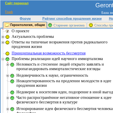
Сайт переехал
Geront
Граф
База зн
Форум
Рейтинг способов продления жизни
Но
Геронтология, общее
Старение организма
Способы пр
О проекте
Актуальность проблемы
Ответы на типичные возражения против радикального
продления жизни
Принципиальная возможность бессмертия
Проблемы реализации идей научного иммортализма
Неловкость и стеснение людей открыто заявлять и
пропагандировать имморталистические взгляды
Недоверчивость к науке, ограниченность
Неакцентированность на продлении молодости в идее
продления жизни
Недоверие к носителям идеи, подозрение в иной выгод
Часто распространённое негативное отношение к идее
физического бессмертия в культуре
Игнорирование идеи физического бессмертия человека