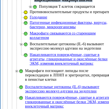
инфекционные микроорганизмы
Популяция Т-клеток сокращается
Противовоспалительные продукты и препарат
Голодание
Патогенные инфекционные факторы, вирусы,
бактерии, микроорганизмы
Макрофаги связываются со стареющим
коллагеном
Воспалительные цитокины (IL-6) вызывают
экспрессию молекул адгезии на эндотелии
Накапливаются повреждённые, сшитые в
агрегаты, гликированные и окислённые белки
ЭКМ, изменяя внеклеточный матрикс
Макрофаги поглощают липиды после
пероксидации в ЛПНП и эритроцитах, превращая
в пенистые клетки
Воспалительные цитокины (IL-6) вызывают
экспрессию молекул адгезии на эндотелии
Накапливаются повреждённые, сшитые в агрегат
гликированные и окислённые белки ЭКМ, измен
внеклеточный матрикс