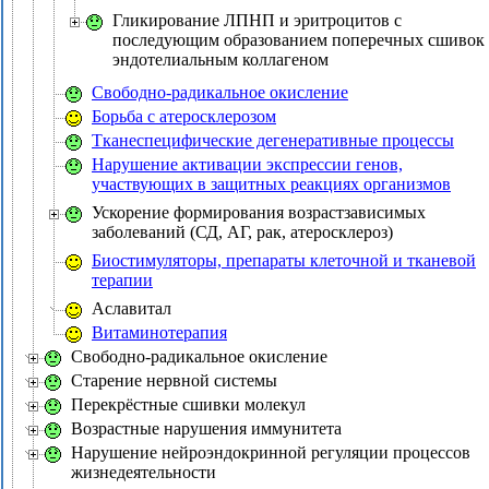
Гликирование ЛПНП и эритроцитов с
последующим образованием поперечных сшивок 
эндотелиальным коллагеном
Свободно-радикальное окисление
Борьба с атеросклерозом
Тканеспецифические дегенеративные процессы
Нарушение активации экспрессии генов,
участвующих в защитных реакциях организмов
Ускорение формирования возрастзависимых
заболеваний (СД, АГ, рак, атеросклероз)
Биостимуляторы, препараты клеточной и тканевой
терапии
Аславитал
Витаминотерапия
Свободно-радикальное окисление
Старение нервной системы
Перекрёстные сшивки молекул
Возрастные нарушения иммунитета
Нарушение нейроэндокринной регуляции процессов
жизнедеятельности