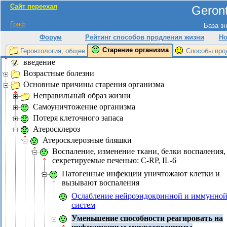
Сайт переехал
Geront
Граф
База зн
Форум
Рейтинг способов продления жизни
Но
Старение организма
Геронтология, общее
Способы про
введение
Возрастные болезни
Основные причины старения организма
Неправильный образ жизни
Самоуничтожение организма
Потеря клеточного запаса
Атеросклероз
Атеросклерозные бляшки
Воспаление, изменение ткани, белки воспаления,
секретируемые печенью: C-RP, IL-6
Патогенные инфекции уничтожают клетки и
вызывают воспаления
Ослабление нейроэндокринной и иммунно
систем
Уменьшение способности реагировать на