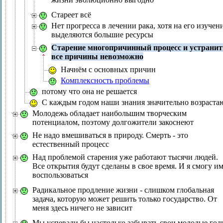
Стареет всё
Нет прогресса в лечении рака, хотя на его изучен
выделяются большие ресурсы
Старение многопричинный процесс и устранит
все причины невозможно
Начнём с основных причин
Комплексность проблемы
потому что она не решается
С каждым годом наши знания значительно возраста
Молодежь обладает наибольшим творческим
потенциалом, поэтому долгожители закоснеют
Не надо вмешиваться в природу. Смерть - это
естественный процесс
Над проблемой старения уже работают тысячи людей.
Все открытия будут сделаны в свое время. И я смогу и
воспользоваться
Радикальное продление жизни - слишком глобальная
задача, которую может решить только государство. От
меня здесь ничего не зависит
Мы успевали бы настолько забывать свои молодые год