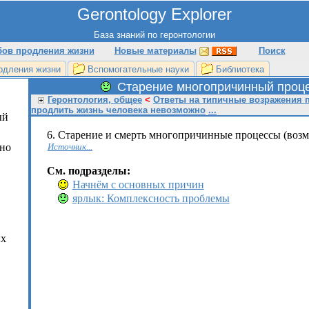
Gerontology Explorer
База знаний по геронтологии
бов продления жизни
Новые материалы
Поиск
х
одления жизни
Вспомогательные науки
Библиотека
Старение многопричинный проце
Геронтология, общее
<
Ответы на типичные возражения 
продлить жизнь человека невозможно
...
ый
6. Старение и смерть многопричинные процессы (возм
жно
Источник...
См. подраздел
ы:
Начнём с основных причин
ярлык: Комплексность проблемы
ых