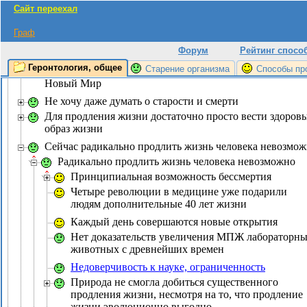
увеличению стариков и больных
Сайт переехал
Увеличится количество пенсионеров
Граф
Не хватет воды и еды
Форум
Рейтинг спосо
Терапия омоложения будет доступна только для богаты
Геронтология, общее
Старение организма
Способы пр
Тираны станут бессмертными - наступит Дивный
Новый Мир
Не хочу даже думать о старости и смерти
Для продления жизни достаточно просто вести здоров
образ жизни
Сейчас радикально продлить жизнь человека невозмо
Радикально продлить жизнь человека невозможно
Принципиальная возможность бессмертия
Четыре революции в медицине уже подарили
людям дополнительные 40 лет жизни
Каждый день совершаются новые открытия
Нет доказательств увеличения МПЖ лабораторн
животных с древнейших времен
Недоверчивость к науке, ограниченность
Природа не смогла добиться существенного
продления жизни, несмотря на то, что продление
жизни эволюционно выгодно