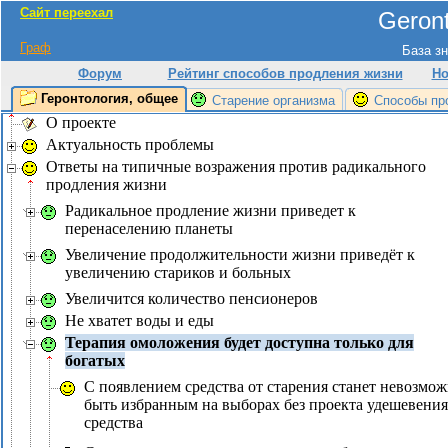
Сайт переехал
Geront
Граф
База зн
Форум
Рейтинг способов продления жизни
Но
Геронтология, общее
Старение организма
Способы пр
О проекте
Актуальность проблемы
Ответы на типичные возражения против радикального
продления жизни
Радикальное продление жизни приведет к
перенаселению планеты
Увеличение продолжительности жизни приведёт к
увеличению стариков и больных
Увеличится количество пенсионеров
Не хватет воды и еды
Терапия омоложения будет доступна только для
богатых
С появлением средства от старения станет невозмо
быть избранным на выборах без проекта удешевения
средства