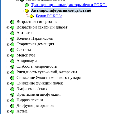
Транскрипционные факторы-белки FOXOs
Антипролиферативное действие
Белок FOXO3a
Возрастная гипертония
Возрастной сахарный диабет
Артриты
Болезнь Паркинсона
Старческая деменция
Слепота
Менопауза
Андропауза
Слабость, непрочность
Ригидность сухожилий, катаракты
Снижение ёмкости мочевого пузыря
Снижение функции почек
Эмфизема лёгких
Эректильная дисфункция
Цирроз печени
Дисфункция органов
Астма