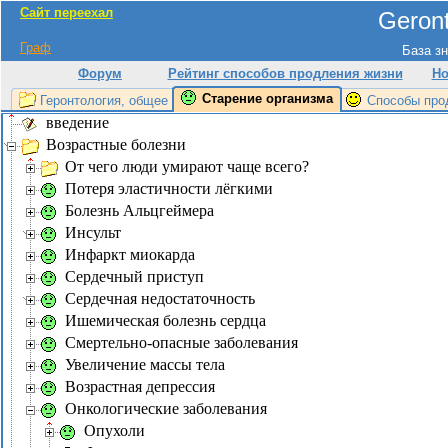
Сайт переехал
Geront
Граф
База зн
Форум
Рейтинг способов продления жизни
Но
Старение организма
Геронтология, общее
Способы про
введение
Возрастные болезни
От чего люди умирают чаще всего?
Потеря эластичности лёгкими
Болезнь Альцгеймера
Инсульт
Инфаркт миокарда
Сердечный приступ
Сердечная недостаточность
Ишемическая болезнь сердца
Смертельно-опасные заболевания
Увеличение массы тела
Возрастная депрессия
Онкологические заболевания
Опухоли