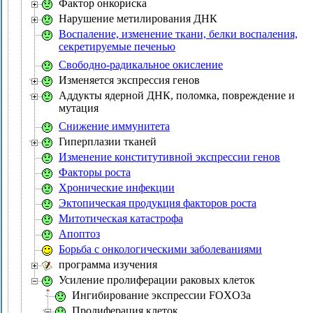
Фактор онкориска
Нарушение метилирования ДНК
Воспаление, изменение ткани, белки воспаления,
секретируемые печенью
Свободно-радикальное окисление
Изменяется экспрессия генов
Аддукты ядерной ДНК, поломка, повреждение и
мутация
Снижение иммунитета
Гиперплазии тканей
Изменение конститутивной экспрессии генов
Факторы роста
Хронические инфекции
Эктопическая продукция факторов роста
Митотическая катастрофа
Апоптоз
Борьба с онкологическими заболеваниями
программа изучения
Усиление пролиферации раковых клеток
Ингибирование экспрессии FOXO3a
Пролиферация клеток