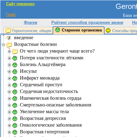
Сайт переехал
Geront
Граф
База зн
Форум
Рейтинг способов продления жизни
Но
Старение организма
Геронтология, общее
Способы про
введение
Возрастные болезни
От чего люди умирают чаще всего?
Потеря эластичности лёгкими
Болезнь Альцгеймера
Инсульт
Инфаркт миокарда
Сердечный приступ
Сердечная недостаточность
Ишемическая болезнь сердца
Смертельно-опасные заболевания
Увеличение массы тела
Возрастная депрессия
Онкологические заболевания
Возрастная гипертония