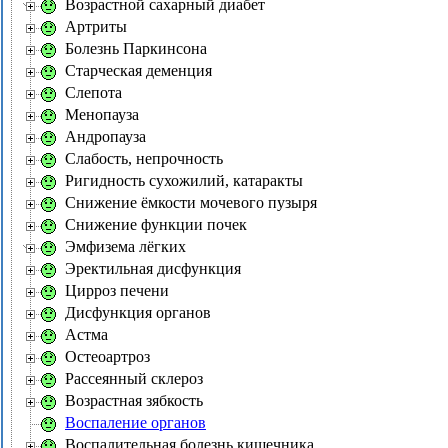
Возрастной сахарный диабет
Артриты
Болезнь Паркинсона
Старческая деменция
Слепота
Менопауза
Андропауза
Слабость, непрочность
Ригидность сухожилий, катаракты
Снижение ёмкости мочевого пузыря
Снижение функции почек
Эмфизема лёгких
Эректильная дисфункция
Цирроз печени
Дисфункция органов
Астма
Остеоартроз
Рассеянный склероз
Возрастная зябкость
Воспаление органов
Воспалительная болезнь кишечника