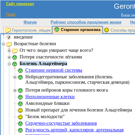
Сайт переехал
Geront
Граф
База зн
Форум
Рейтинг способов продления жизни
Но
Старение организма
Геронтология, общее
Способы про
введение
Возрастные болезни
От чего люди умирают чаще всего?
Потеря эластичности лёгкими
Болезнь Альцгеймера
Старение нервной системы
Нейродегеративные заболевания (болезнь
Альцгеймера, паркинсонизм, старческая демеция)
Потеря нейронов коры головного мозга
Неполноценные клетки
Амилоидные бляшки
Новый препарат для лечения болезни Альцгеймера
"Белок молодости"
Сердечно-сосудистые заболевания
Ригидность артерий, капилляров, артериальная