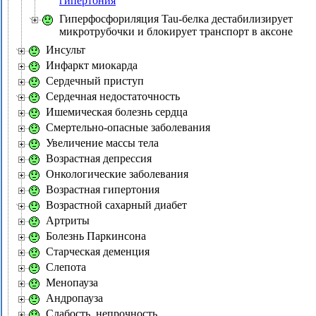
гипертония
Гиперфосфориляция Tau-белка дестабилизирует
микротрубочки и блокирует транспорт в аксоне
Инсульт
Инфаркт миокарда
Сердечный приступ
Сердечная недостаточность
Ишемическая болезнь сердца
Смертельно-опасные заболевания
Увеличение массы тела
Возрастная депрессия
Онкологические заболевания
Возрастная гипертония
Возрастной сахарный диабет
Артриты
Болезнь Паркинсона
Старческая деменция
Слепота
Менопауза
Андропауза
Слабость, непрочность