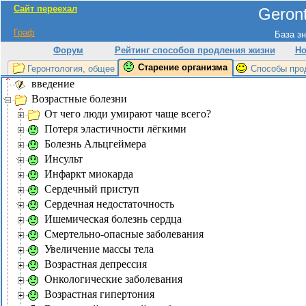
Сайт переехал
Geront
Граф
База зн
Форум
Рейтинг способов продления жизни
Но
Старение организма
Геронтология, общее
Способы про
введение
Возрастные болезни
От чего люди умирают чаще всего?
Потеря эластичности лёгкими
Болезнь Альцгеймера
Инсульт
Инфаркт миокарда
Сердечный приступ
Сердечная недостаточность
Ишемическая болезнь сердца
Смертельно-опасные заболевания
Увеличение массы тела
Возрастная депрессия
Онкологические заболевания
Возрастная гипертония