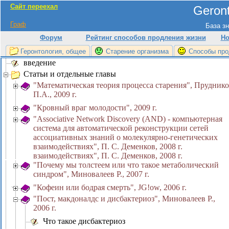
Сайт переехал
Geront
Граф
База зн
Форум
Рейтинг способов продления жизни
Но
Геронтология, общее
Старение организма
Способы про
введение
Статьи и отдельные главы
"Математическая теория процесса старения", Прудник
П.А., 2009 г.
"Кровный враг молодости", 2009 г.
"Associative Network Discovery (AND) - компьютерная
система для автоматической реконструкции сетей
ассоциативных знаний о молекулярно-генетических
взаимодействиях", П. С. Деменков, 2008 г.
взаимодействиях", П. С. Деменков, 2008 г.
"Почему мы толстеем или что такое метаболический
синдром", Миновалеев Р., 2007 г.
"Кофеин или бодрая смерть", JG!ow, 2006 г.
"Пост, макдоналдс и дисбактериоз", Миновалеев Р.,
2006 г.
Что такое дисбактериоз