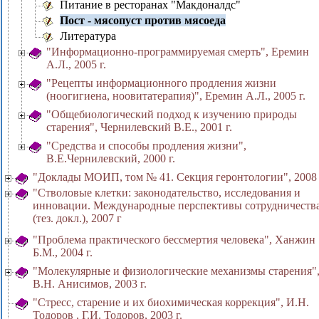
Питание в ресторанах "Макдоналдс"
Пост - мясопуст против мясоеда
Литература
"Информационно-программируемая смерть", Еремин
А.Л., 2005 г.
"Рецепты информационного продления жизни
(ноогигиена, ноовитатерапия)", Еремин А.Л., 2005 г.
"Общебиологический подход к изучению природы
старения", Чернилевский В.Е., 2001 г.
"Средства и способы продления жизни",
В.Е.Чернилевский, 2000 г.
"Доклады МОИП, том № 41. Секция геронтологии", 2008 
"Стволовые клетки: законодательство, исследования и
инновации. Международные перспективы сотрудничеств
(тез. докл.), 2007 г
"Проблема практического бессмертия человека", Ханжин
Б.М., 2004 г.
"Молекулярные и физиологические механизмы старения"
В.Н. Анисимов, 2003 г.
"Стресс, старение и их биохимическая коррекция", И.Н.
Тодоров , Г.И. Тодоров, 2003 г.